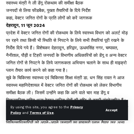
स्वास्थ्य मंत्री ने ली डेंगू रोकथाम की समीक्षा बैठक
जनपदों से लिया फीडबैक, पुख्ता तैयारियों के दिये निर्देश
कहा, वेक्टर जनित रोगों के प्रति लोगों को करें जागरूक
देहरादून, 11 जून 2024
प्रदेश में वेक्टर जनित रोगों की रोकथाम के लिये स्वास्थ्य विभाग को अलर्ट मोड़
पर रहने तथा किसी भी स्थिति से निपटने के लिये सभी तैयारियां पूरी रखने के
निर्देश दिये गये हैं। विशेषकर देहरादून, हरिद्वार, ऊधमसिंह नगर, चम्पावत,
नैनीताल, पौड़ी व टिहरी जनपदों के विभागीय अधिकारियों को डेंगू व अन्य वेक्टर
जनित रोगों से निपटने के लिये जागरूकता अभियान चलाने के साथ ही माइक्रो
प्लान तैयार कार्य करने को कहा गया है।
सूबे के चिकित्सा स्वास्थ्य एवं चिकित्सा शिक्षा मंत्री डा. धन सिंह रावत ने आज
स्वास्थ्य महानिदेशायल में वेक्टर जनित रोगों की रोकथाम को लेकर विभागीय
समीक्षा बैठक ली। जिसमें उन्होंने कहा कि आने वाले चार माह डेंगू व
चिकनगुनिया सहित अन्य वेक्टर जनित रोगों की दृष्टि से काफी संवदेनशील हैं।
जिनसे निपटने के लिये आम लोगों में जनजागरूकता फैलाने के साथ ही विभागीय
By using this site, you agree to the
Privacy
Accept
Policy
and
Terms of Use
.
तैयारियों को पुख्ता किया जाना जरूरी है। उन्होंने सभी जनपदों के मुख्य
चिकित्साधिकारियों को अपने-अपने जनपदों का माइक्रो प्लान तैयार कर अन्य
रेखीय विभागों के साथ बैठक करने व कार्ययोजना को धरातल पर क्रियान्वित