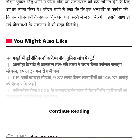
सीएम पुष्कर सिंह धामी ने पीएम मोदी का उत्तराखंड को बड़ी सौगात देने के लिए
आभार व्यक्त किया है। सीएम धामी ने कहा कि कि इस धनराशि से प्रदेश की
विकास योजनाओं के सफल क्रियान्वयन करने में मदद मिलेगी। इसके साथ ही
नई योजनाओं के संचालन में भी मदद मिलेगी।
You Might Also Like
मसूरी में पूर्व सैनिक की संदिग्ध मौत, पुलिस जांच में जुटी
अल्मोड़ा के गांव से आसमान तक: रवि टम्टा ने तैयार किया पर्सनल फ्लाइंग
व्हीकल, सफल ट्रायल से मची चर्चा
CM धामी का बड़ा तोहफा, 9.87 लाख पेंशन लाभार्थियों को ₹146.32 करोड़
की पेंशन राशि जारी
कॉमनवेल्थ गेम्स 2026 के उत्तराखंड के पदक विजेताओं और प्रशिक्षकों को
मुख्यमंत्री धामी ने किया सम्मानित
राष्ट्रीय हथकरघा दिवस पर मुख्यमंत्री धामी ने उत्कृष्ट बुनकरों और हस्तशिल्प
कारीगरों को किया सम्मानित
Continue Reading
TAGGED:
uttarakhand