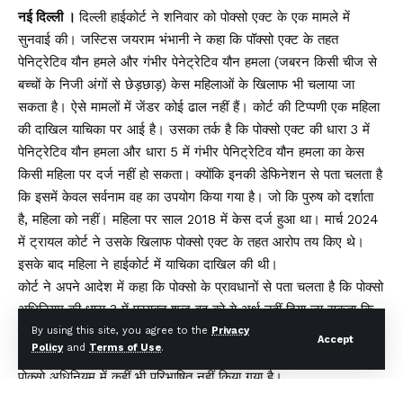
नई दिल्ली ।
दिल्ली हाईकोर्ट ने शनिवार को पोक्सो एक्ट के एक मामले में
सुनवाई की। जस्टिस जयराम भंभानी ने कहा कि पॉक्सो एक्ट के तहत
पेनिट्रेटिव यौन हमले और गंभीर पेनेट्रेटिव यौन हमला (जबरन किसी चीज से
बच्चों के निजी अंगों से छेड़छाड़) केस महिलाओं के खिलाफ भी चलाया जा
सकता है। ऐसे मामलों में जेंडर कोई ढाल नहीं हैं। कोर्ट की टिप्पणी एक महिला
की दाखिल याचिका पर आई है। उसका तर्क है कि पोक्सो एक्ट की धारा 3 में
पेनिट्रेटिव यौन हमला और धारा 5 में गंभीर पेनिट्रेटिव यौन हमला का केस
किसी महिला पर दर्ज नहीं हो सकता। क्योंकि इनकी डेफिनेशन से पता चलता है
कि इसमें केवल सर्वनाम वह का उपयोग किया गया है। जो कि पुरुष को दर्शाता
है, महिला को नहीं। महिला पर साल 2018 में केस दर्ज हुआ था। मार्च 2024
में ट्रायल कोर्ट ने उसके खिलाफ पोक्सो एक्ट के तहत आरोप तय किए थे।
इसके बाद महिला ने हाईकोर्ट में याचिका दाखिल की थी।
कोर्ट ने अपने आदेश में कहा कि पोक्सो के प्रावधानों से पता चलता है कि पोक्सो
अधिनियम की धारा 3 में प्रयुक्त शब्द वह को ये अर्थ नहीं दिया जा सकता कि
यह केवल पुरुष के लिए है। इसके दायरे में लिंग भेद के बिना कोई भी अपराधी
By using this site, you agree to the
Privacy
Accept
Policy
and
Terms of Use
.
(महिला और पुरुष दोनों) शामिल होना चाहिए। यह सही है कि सर्वनाम वह को
पोक्सो अधिनियम में कहीं भी परिभाषित नहीं किया गया है।
पोक्सो एक्ट बच्चों के लिए