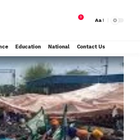
9
Aa
nce
Education
National
Contact Us