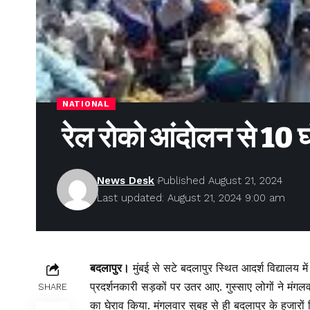
NATIONAL
रेल रोको आंदोलन से 10 घं
News Desk
Published August 21, 2024
Last updated: August 21, 2024 9:00 am
बदलापुर।
मुंबई से सटे बदलापुर स्थित आदर्श विद्यालय मे
प्रदर्शनकारी सड़कों पर उतर आए. गुस्साए लोगों ने मंगल
SHARE
का घेराव किया. मंगलवार सुबह से ही बदलापुर के हजारों 