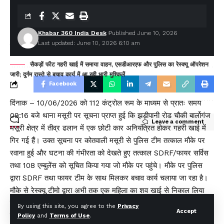
TAGGED:
Khabar 360 India Desk
Published June 10, 2026
Chief Minister Pushkar Singh Dhami unveiled
Last updated: June 10, 2026 6:10 am
the audio clip of the book ‘Meri Yojana’.
सैकड़ों फीट गहरी खाई में समाया वाहन, एसडीआरएफ और पुलिस का रेस्क्यू ऑपरेशन
जारी; दुर्गम रास्ते से बचाव कार्य में आ रही भारी मुश्किलें
Facebook
दिंनाक – 10/06/2026 को 112 कंट्रोल रूम के माध्यम से प्रातः समय
09:16 बजे थाना मसूरी पर सूचना प्राप्त हुई कि झड़ीपानी रोड चौकी बार्लोगंज
Leave a comment
मसूरी क्षेत्र में तीव्र ढलान में एक छोटी कार अनियंत्रित होकर गहरी खाई में
गिर गई हैं। उक्त सूचना पर कोतवाली मसूरी से पुलिस टीम तत्काल मौके पर
रवाना हुई और घटना की गंभीरता को देखते हुए तत्काल SDRF/फायर सर्विस
तथा 108 एम्बुलेंस को सूचित किया गया जो मौके पर पहुंचे। मौके पर पुलिस
द्वारा SDRF तथा फायर टीम के साथ मिलकर बचाव कार्य चलाया जा रहा है।
मौके से रेस्क्यू टीमो द्वारा अभी तक एक महिला का शव खाई से निकाल लिया
गया है।मौके पर स्थानीय लोगों से पूछताछ करने पर ज्ञात हुआ की एक मारुति
By using this site, you agree to the
Privacy
Accept
सिलेरियो कार सँ०- DL5CS4610 रोड की ढलान पर संभवतः ब्रेक फेल
Policy
and
Terms of Use
.