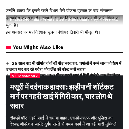
संस्करण, आकाशवाणी सहित अन्य रेडियो स्टेशन पर प्रसारित किया जाएगा।
उन्होंने बताया कि इससे पहले विभाग मेरी योजना पुस्तक के चार संस्करण
प्रकाशित कर चुका है। साथ ही इसका डिजिटल संस्करण भी जारी किया जा
Khabar 360 India
>
Private: Blog
>
Uttarakhand
>
मसूरी में दर्दनाक हादसा: झड़ीपानी शॉर्टकट मार्ग पर गहरी खाई में गिरी कार, चार लोग थे सवार
चुका है।
इस अवसर पर महानिदेशक सूचना बंशीधर तिवारी भी मौजूद थे।
You Might Also Like
26 साल बाद भी सीमांत गांवों की पीड़ा बरकरार: चमोली में बच्चे जान जोखिम में
डालकर पार कर रहे गदेरा, पोकलैंड की बकेट बनी सहारा
टिहरी में दर्दनाक हादसा: 250 मीटर गहरी खाई में गिरी बोलेरो, एक ही परिवार
UTTARAKHAND
के 5 लोगों की मौत; एक घायल, एक की तलाश जारी
मसूरी में दर्दनाक हादसा: झड़ीपानी शॉर्टकट
धामी कैबिनेट के ऐतिहासिक फैसले: जनकल्याण, रोजगार, शिक्षा और श्रमिक
हितों को मिली नई रफ्तार
मार्ग पर गहरी खाई में गिरी कार, चार लोग थे
चारधाम यात्रा होगी और सुगम, कर्णप्रयाग और सिमली में आधुनिक पार्किंग
सवार
परियोजनाओं को मिली रफ्तार
श्रद्धा, सुरक्षा और सुगमता का संगम: कांवड़ यात्रा में 2.19 करोड़ श्रद्धालुओं
की सकुशल वापसी
सैकड़ों फीट गहरी खाई में समाया वाहन, एसडीआरएफ और पुलिस का
रेस्क्यू ऑपरेशन जारी; दुर्गम रास्ते से बचाव कार्य में आ रही भारी मुश्किलें