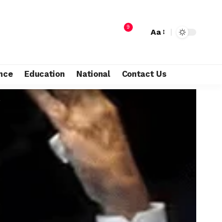
9
Aa
nce
Education
National
Contact Us
…