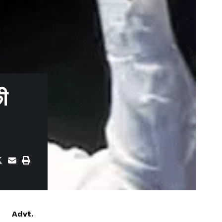
की
Advt.