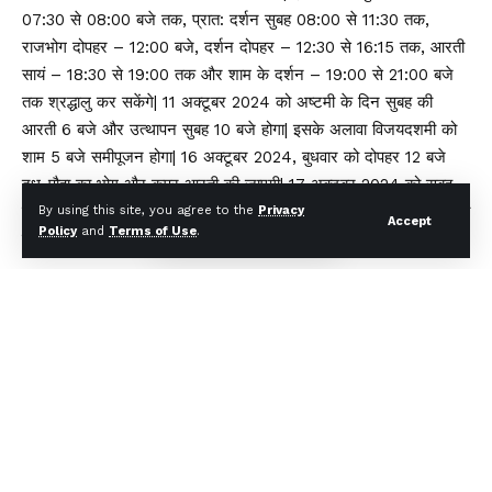
07:30 से 08:00 बजे तक, प्रात: दर्शन सुबह 08:00 से 11:30 तक,
राजभोग दोपहर – 12:00 बजे, दर्शन दोपहर – 12:30 से 16:15 तक, आरती
सायं – 18:30 से 19:00 तक और शाम के दर्शन – 19:00 से 21:00 बजे
तक श्रद्धालु कर सकेंगे| 11 अक्टूबर 2024 को अष्टमी के दिन सुबह की
आरती 6 बजे और उत्थापन सुबह 10 बजे होगा| इसके अलावा विजयदशमी को
शाम 5 बजे समीपूजन होगा| 16 अक्टूबर 2024, बुधवार को दोपहर 12 बजे
दूध-पौहा का भोग और कपूर आरती की जाएगी| 17 अक्टूबर 2024 को सुबह
की आरती का समय 6 बजे होगा और 18 अक्टूबर 2024 से आरती व दर्शन की
By using this site, you agree to the
Privacy
Accept
Policy
and
Terms of Use
.
व्यवस्था पूर्ववत होगी|
You Might Also Like
₹1109 करोड़ बैंक धोखाधड़ी मामले में CBI की बड़ी कार्रवाई, उत्तराखंड समेत
चार राज्यों में छापेमारी
बीमा सबके लिए’ अभियान को नई गति: IRDAI ने बीमा जागरूकता बढ़ाने के
लिए लॉन्च की कॉमिक बुक श्रृंखला
पश्चिम बंगाल में पहली बार भाजपा सरकार, शपथ ग्रहण समारोह में शामिल हुए
सीएम धामी