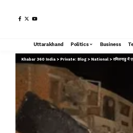
Uttarakhand
Politics
Business
T
Khabar 360 India
>
Private: Blog
>
National
>
तमिलनाडु में 