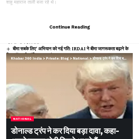
शाहू महाराज ताली बजा रहे थे।
You Might Also Like
Continue Reading
₹1109 करोड़ बैंक धोखाधड़ी मामले में CBI की बड़ी कार्रवाई, उत्तराखंड समेत
चार राज्यों में छापेमारी
बीमा सबके लिए’ अभियान को नई गति: IRDAI ने बीमा जागरूकता बढ़ाने के
लिए लॉन्च की कॉमिक बुक श्रृंखला
Khabar 360 India
>
Private: Blog
>
National
>
डोनाल्ड ट्रंप ने कर दिया बड़ा दावा, कहा- अगले सप्ताह मोदी मिलने आ रहे हैं…
पश्चिम बंगाल में पहली बार भाजपा सरकार, शपथ ग्रहण समारोह में शामिल हुए
सीएम धामी
न्याय प्रणाली को सरल बनाने की पहल, ‘प्ली बार्गेनिंग’ प्रावधान से कम होगा
अदालतों का बोझ
दिल्ली–देहरादून एक्सप्रेसवे पर 19 किमी एलिवेटेड रोड: इंजीनियरिंग का विश्व
रिकॉर्ड, विकास और पर्यावरण का अनोखा संगम
Facebook
NATIONAL
डोनाल्ड ट्रंप ने कर दिया बड़ा दावा, कहा-