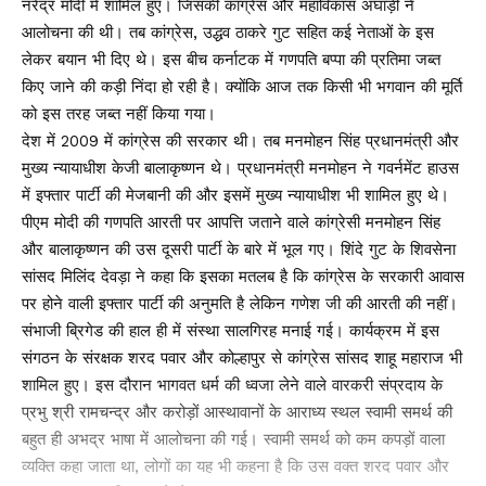
नरेंद्र मोदी में शामिल हुए। जिसकी कांग्रेस और महाविकास अघाड़ी ने
आलोचना की थी। तब कांग्रेस, उद्धव ठाकरे गुट सहित कई नेताओं के इस
लेकर बयान भी दिए थे। इस बीच कर्नाटक में गणपति बप्पा की प्रतिमा जब्त
किए जाने की कड़ी निंदा हो रही है। क्योंकि आज तक किसी भी भगवान की मूर्ति
को इस तरह जब्त नहीं किया गया।
देश में 2009 में कांग्रेस की सरकार थी। तब मनमोहन सिंह प्रधानमंत्री और
मुख्य न्यायाधीश केजी बालाकृष्णन थे। प्रधानमंत्री मनमोहन ने गवर्नमेंट हाउस
में इफ्तार पार्टी की मेजबानी की और इसमें मुख्य न्यायाधीश भी शामिल हुए थे।
पीएम मोदी की गणपति आरती पर आपत्ति जताने वाले कांग्रेसी मनमोहन सिंह
और बालाकृष्णन की उस दूसरी पार्टी के बारे में भूल गए। शिंदे गुट के शिवसेना
सांसद मिलिंद देवड़ा ने कहा कि इसका मतलब है कि कांग्रेस के सरकारी आवास
पर होने वाली इफ्तार पार्टी की अनुमति है लेकिन गणेश जी की आरती की नहीं।
संभाजी ब्रिगेड की हाल ही में संस्था सालगिरह मनाई गई। कार्यक्रम में इस
संगठन के संरक्षक शरद पवार और कोल्हापुर से कांग्रेस सांसद शाहू महाराज भी
शामिल हुए। इस दौरान भागवत धर्म की ध्वजा लेने वाले वारकरी संप्रदाय के
प्रभु श्री रामचन्द्र और करोड़ों आस्थावानों के आराध्य स्थल स्वामी समर्थ की
बहुत ही अभद्र भाषा में आलोचना की गई। स्वामी समर्थ को कम कपड़ों वाला
व्यक्ति कहा जाता था, लोगों का यह भी कहना है कि उस वक्त शरद पवार और