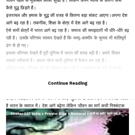
जीवन पहले के मुकाबले काफी सुखी है। लेकिन अपने स्वार्थ के कारण कैसे
कैसे युद्ध छिड़ते हैं।
इजरायल और हमास के युद्ध की वजह से कितना बड़ा संकट आएगा।अपना देश
आगे बढ़ रहा है। तकनीक, शिक्षा के क्षेत्र में देश आगे बढ़ रहा है।
ऐसे सभी क्षेत्रों में भारत आगे बढ़ रहा है। समाज की समझदारी भी धीरे-धीरे बढ़
रही है। उसके परिणाम स्वरूप देखते हैं कि जम्मू-कश्मीर के चुनाव भी शांतिपूर्ण
ढंग से हो गए।
इसका परिणाम देखते हैं पूरी दुनिया में भारत की शाख बढ़ी है। हमारे विचार
सबको स्वीकार्य हैं। हमारा योग्य सारी दुनिया में फैशन बन रहा है।
दुनिया इसके परिणाम को भी स्वीकार कर रही है। पर्यावरण के बारे में हमारी
दृष्टि पूरी दुनिया में स्वीकार्य है। भारत की प्रतिष्ठा बढ़ी है। कई मामलों में देश
आगे जा रहा है। देश के युवकों, शासन, प्रशासन, किसानों, जवानों के द्वारा देश
Continue Reading
को आगे ले जाने का प्रयास हो रहा है।’
उन्होंने कहा,अपने देश के भविष्य के लिए बहुत अच्छे लक्षण हैं। ये करवट बदली
है भारत के समाज में। देश आगे बढ़ेगा लेकिन जीवन का मार्ग कभी निश्कंटक
नहीं होता।
Khabar 360 India
>
Private: Blog
>
National
>
पत्नी पर कमेंट करने वाले शख्स को मिली सजा, एसिड अटैक की धमकी के बाद नौकरी से निकाला गया
इसलिए कुछ चुनौतियां भी सामने हैं। विजयदशमी के भाषण में दोनों बातों की
चर्चा होती है। उस तरफ देश ने रुख कर लिया है और देश आगे भी बढ़ेगा।