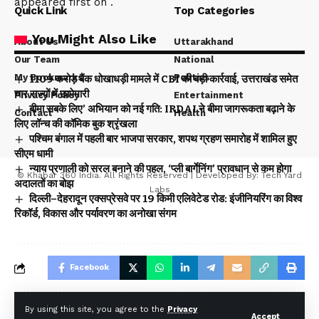
appeared first on .
Quick Link
Top Categories
You Might Also Like
About Us
Uttarakhand
Our Team
National
My Bookmarks
Politics
₹1109 करोड़ बैंक धोखाधड़ी मामले में CBI की बड़ी कार्रवाई, उत्तराखंड समेत
चार राज्यों में छापेमारी
Privacy Policy
Entertainment
बीमा सबके लिए’ अभियान को नई गति: IRDAI ने बीमा जागरूकता बढ़ाने के
Contact
Health
लिए लॉन्च की कॉमिक बुक श्रृंखला
पश्चिम बंगाल में पहली बार भाजपा सरकार, शपथ ग्रहण समारोह में शामिल हुए
सीएम धामी
न्याय प्रणाली को सरल बनाने की पहल, ‘प्ली बार्गेनिंग’ प्रावधान से कम होगा
© Khabar 360 India. All Rights Reserved | Developed By:
Tech Yard
अदालतों का बोझ
Labs
दिल्ली–देहरादून एक्सप्रेसवे पर 19 किमी एलिवेटेड रोड: इंजीनियरिंग का विश्व
रिकॉर्ड, विकास और पर्यावरण का अनोखा संगम
Facebook
By using this site, you agree to the
Privacy
Accept