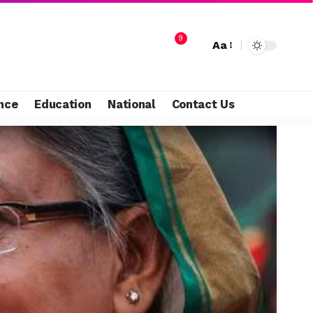
9
Aa
nce
Education
National
Contact Us