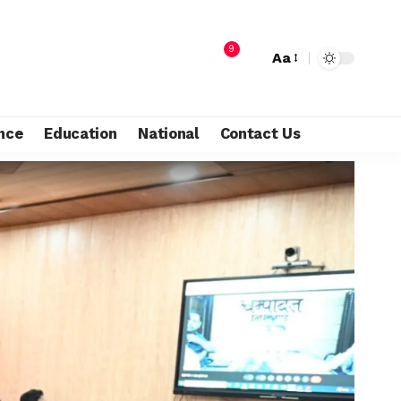
9
Aa
nce
Education
National
Contact Us