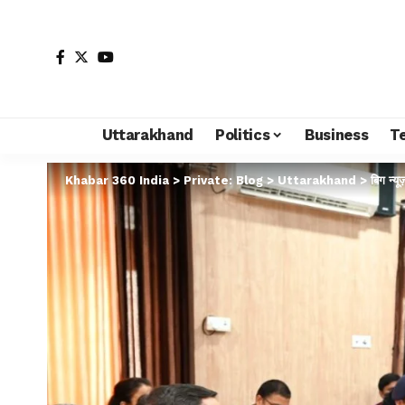
Uttarakhand
Politics
Business
T
Khabar 360 India
>
Private: Blog
>
Uttarakhand
>
बिग न्यू