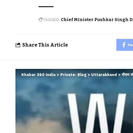
TAGGED:
Chief Minister Pushkar Singh 
Share This Article
Fa
Khabar 360 India
>
Private: Blog
>
Uttarakhand
>
मौसम की