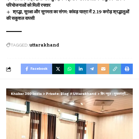
परियोजनाओं को मिली रफ्तार
श्रद्धा, सुरक्षा और सुगमता का संगम: कांवड़ यात्रा में 2.19 करोड़ श्रद्धालुओं
की सकुशल वापसी
TAGGED:
uttarakhand
Facebook
Khabar 360 India
>
Private: Blog
>
Uttarakhand
>
बिग न्यूज़ : मुख्यमंत्री ने की कुमाऊँ मण्डल में पेयजल, विद्युत आपूर्ति सहित विभिन्न विकास कार्यों की समीक्षा