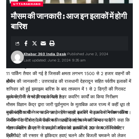
कम परेशानी हो इसके लिए ऊर्जा और पेयजल अधिकारियो को मांग के अनुरूप
UTTARAKHAND
कार्य योजना बनाने के निर्देश दिए। लोगों को किस प्रकार तत्कालिक राहत की
मौसम की जानकारी : आज इन इलाकों में होगी
जा सकती है इस पर अधिकारी ध्यान दें। भविष्य में किस प्रकार ऊर्जा और
बारिश
पेयजल संकट से निपटा जा सके इसके लिए दीर्घकालिक योजना भी तैयार करने
के निर्देश मुख्यमंत्री ने दिये तथा स्वीकृत किये गये नये बिजली घरों पर कार्य
शीघ्र आरंभ करने को कहा।
Khabar 360 India Desk
Published June 2, 2024
बैठक में जिलाधिकारी वंदना सिंह ने जानकारी दी कि कैंची धाम के मेले के लिए
Last updated: June 2, 2024 9:35 am
जिला और पुलिस प्रशासन पूरी तरह से तैयार है। स्थाई और अस्थाई तौर पर
11 पार्किंग तैयार की गई है जिसकी क्षमता लगभग 1500 से 2 हजार वाहनों की
होगी।
मौसम की जानकारी : उत्तराखंड की राजधानी देहरादून सहित पर्वतीय इलाकों में
शनिवार को हुई झमाझम बारिश के बाद तापमान में 1 से 2 डिग्री की गिरावट
मुख्यमंत्री ने नगर निगम के पास नहर कवरिंग कार्यों का किया निरीक्षण
आने से गर्मी से थोड़ी राहत मिली है।
मौसम विज्ञान केंद्र द्वारा जारी पूर्वानुमान के मुताबिक आज राज्य में कहीं धूप तो
मुख्यमंत्री धामी ने नगर निगम के पास नहर कवरिंग सड़क का निरीक्षण किया।
कहीं आंशिक तौर पर बादल छाए रहेंगे पहाड़ी इलाकों में हल्की से मध्यम बारिश
निरीक्षण के दौरान डामरीकरण पर उन्होंने संतोष व्यक्त किया। उन्होंने कहा कि
जबकि मैदानी क्षेत्रों में कहीं कहीं सतही हवाएं चलने की संभावना है
नहर कवरिंग हो जाने से हल्द्वानी शहर को काफी हद तक जाम से निजात
मौसम विज्ञान केंद्र ने राज्य के अधिकांश इलाकों में 30 से 40 किलोमीटर
मिलेगी।
प्रति घंटे की रफ्तार से झोंकेदार हवाएं चलने और बिजली चमकने को लेकर