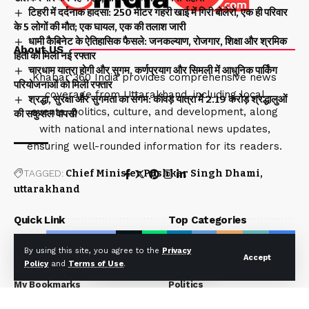
टिहरी में दर्दनाक हादसा: 250 मीटर गहरी खाई में गिरी बोलेरो, एक ही परिवार
के 5 लोगों की मौत; एक घायल, एक की तलाश जारी
धामी कैबिनेट के ऐतिहासिक फैसले: जनकल्याण, रोजगार, शिक्षा और श्रमिक
About US
हितों को मिली नई रफ्तार
चारधाम यात्रा होगी और सुगम, कर्णप्रयाग और सिमली में आधुनिक पार्किंग
Khabar 360 India provides comprehensive news
परियोजनाओं को मिली रफ्तार
coverage from Uttarakhand, including local
श्रद्धा, सुरक्षा और सुगमता का संगम: कांवड़ यात्रा में 2.19 करोड़ श्रद्धालुओं
events, politics, culture, and development, along
की सकुशल वापसी
with national and international news updates,
ensuring well-rounded information for its readers.
TAGGED:
Chief Minister Pushkar Singh Dhami
uttarakhand
Quick Link
Top Categories
Facebook
About Us
Uttarakhand
By using this site, you agree to the
Privacy
Accept
Policy
and
Terms of Use
.
Our Team
National
My Bookmarks
Politics
Privacy Policy
Entertainment