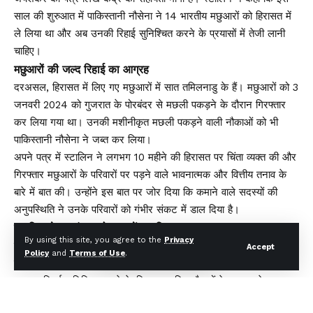
साल की शुरुआत में पाकिस्तानी नौसेना ने 14 भारतीय मछुआरों को हिरासत में
ले लिया था और अब उनकी रिहाई सुनिश्चित करने के प्रयासों में तेजी लानी
चाहिए।
मछुआरों की जल्द रिहाई का आग्रह
दरअसल, हिरासत में लिए गए मछुआरों में सात तमिलनाडु के हैं। मछुआरों को 3
जनवरी 2024 को गुजरात के पोरबंदर से मछली पकड़ने के दौरान गिरफ्तार
कर लिया गया था। उनकी मशीनीकृत मछली पकड़ने वाली नौकाओं को भी
पाकिस्तानी नौसेना ने जब्त कर लिया।
अपने पत्र में स्टालिन ने लगभग 10 महीने की हिरासत पर चिंता व्यक्त की और
गिरफ्तार मछुआरों के परिवारों पर पड़ने वाले भावनात्मक और वित्तीय तनाव के
बारे में बात की। उन्होंने इस बात पर जोर दिया कि कमाने वाले सदस्यों की
अनुपस्थिति ने उनके परिवारों को गंभीर संकट में डाल दिया है।
स्टालिन ने जयशंकर को पत्र में यह लिखा
By using this site, you agree to the
Privacy
स्टालिन ने लिखा, "लंबे समय तक हिरासत में रखे जाने और इसमें शामिल
Accept
Policy
and
Terms of Use
.
मानवीय चिंताओं को देखते हुए, मैं आपसे अनुरोध करता हूं कि सभी मछुआरों की
तत्काल रिहाई सुनिश्चित करने के लिए राजनयिक चैनलों के माध्यम से इस
मामले को ठोस और सार्थक तरीके से उठाया जाए।"