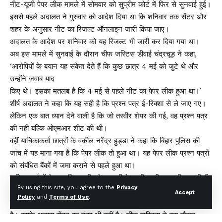
नीट-यूजी पेपर लीक मामले में सोमवार को सुप्रीम कोर्ट में फिर से सुनवाई हुई।
इससे पहले अदालत ने गुरुवार को आदेश दिया था कि शनिवार तक सेंटर और
शहर के अनुसार नीट का रिजल्ट ऑनलाइन जारी किया जाए।
अदालत के आदेश पर शनिवार को यह रिजल्ट भी जारी कर दिया गया था।
अब इस मामले में सुनवाई के दौरान चीफ जस्टिस डीवाई चंद्रचूड़ ने कहा,
‘आरोपियों के बयान यह संकेत देते हैं कि कुछ छात्र 4 मई को जुटे थे और
उन्होंने जवाब याद
किए थे। इसका मतलब है कि 4 मई से पहले नीट का पेपर लीक हुआ था।’
शीर्ष अदालत ने कहा कि यह सही है कि प्रश्न पत्र ई-रिक्शा से ले जाए गए।
लेकिन एक बात ध्यान देने वाली है कि जो तस्वीर शेयर की गई, वह प्रश्न पत्र
की नहीं बल्कि ओएमआर शीट की थी।
वहीं याचिकाकर्ता छात्रों के वकील नरेंद्र हुड्डा ने कहा कि बिहार पुलिस की
जांच में यह माना गया है कि पेपर लीक तो हुआ था। यह पेपर लीक प्रश्न पत्रों
को संबंधित बैंकों में जमा कराने से पहले हुआ था।
याचिकाकर्ताओं ने कहा कि एनटीए ने खुद भी पेपर लीक की बात स्वीकार की ही
By using this site, you agree to the
Privacy
थी। इसके अलावा नए सिरे से जारी रिजल्ट पर भी वकील ने सवाल उठाया।
Accept
Policy
and
Terms of Use
.
याचिकाकर्ताओं के वकील ने कहा कि रिजल्ट में ऑल इंडिया रैंक का जिक्र नहीं
है। इसके अलावा सेंटर का नंबर भी नहीं है। चीफ जस्टिस ने इस दौरान