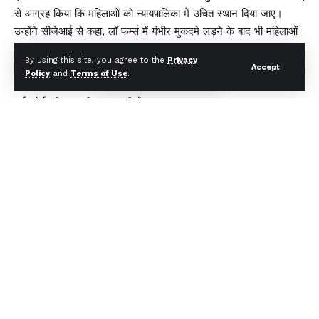
से आग्रह किया कि महिलाओं को न्यायपालिका में उचित स्थान दिया जाए।
उन्होंने सीजेआई से कहा, लॉ फर्म्स में गंभीर मुकदमे लड़ने के बाद भी महिलाओं
को उचिस स्थान नहीं मिल पाता है। ऐसी प्रतिभावान महिलाओं को हाई कोर्ट की
By using this site, you agree to the
Privacy
जज के रूप में नियुक्त करना चाहिए।
Accept
Policy
and
Terms of Use
.
अगर महिलाएं प्रधानमंत्री और राष्ट्रपति बन सकती हैं तो वे सुप्रीम कोर्ट और
हाई कोर्ट की जज भी बन सकती हैं।
सीजेआई ने भी कपिल सिब्बल की बात पर मौन स्वीकृति दी। सीजेआई ने कहा
कि महिलाएं न्यायिक अधिकारियों के रूप में नियुक्ति के मामले में पुरुषों को पीछे
छोड़ रही हैं।
उन्होंने कहा, सीनियर ऐडवोकेट्स को ज्यादा से ज्यादा महिलाओं को ट्रेनिंग देनी
चाहिए और अपने जैसा कामयाब बनाना चाहिए।
अगर लीगल प्रोफेशन में महिलाओं के लिए ए लेवल प्लेइंग फील्ड बनती है तो
कोहली की ही तरह वकील भी कामयाब हो जाएंगे।
बता दें कि जस्टिस कोहली अपने परिवार से पहली वकील थीं। उन्होंने सुनंदा
भंडारा, वाईके सबरवाल और विजेंद्र जैन के साथ काम किया।
ये तीनों ही हाई कोर्ट के जज बने थे। कोहली भी उनके पदचिह्नों पर चलते हुए
2006 में दिल्ली हाई कोर्ट की जज बन गईं। इसके बाद वह तेलंगाना हाई कोर्ट
की पहली महिला चीफ जस्टिस बनीं।