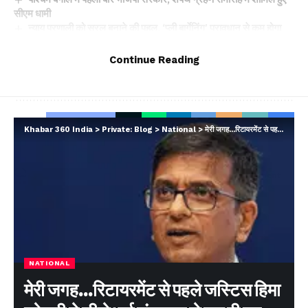
सीएम धामी
न्याय प्रणाली को सरल बनाने की पहल, ‘प्ली बार्गेनिंग’ प्रावधान से कम होगा
अदालतों का बोझ
दिल्ली–देहरादून एक्सप्रेसवे पर 19 किमी एलिवेटेड रोड: इंजीनियरिंग का विश्व
Continue Reading
रिकॉर्ड, विकास और पर्यावरण का अनोखा संगम
Facebook
Khabar 360 India
>
Private: Blog
>
National
>
मेरी जगह…रिटायरमेंट से पहले जस्टिस हिमा कोहली ने सीजेआई चंद्रचूड़ से कर दी यह मांग…
Leave a comment
NATIONAL
मेरी जगह…रिटायरमेंट से पहले जस्टिस हिमा