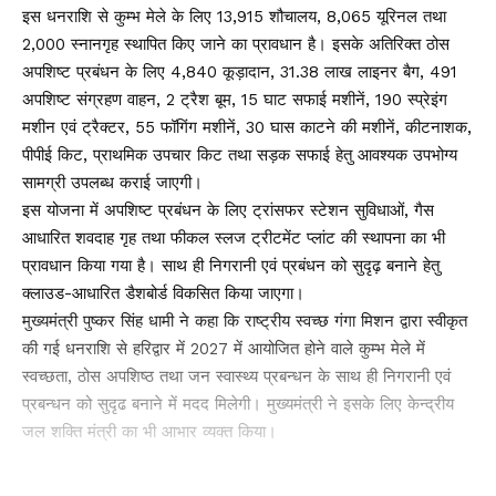
इस धनराशि से कुम्भ मेले के लिए 13,915 शौचालय, 8,065 यूरिनल तथा
2,000 स्नानगृह स्थापित किए जाने का प्रावधान है। इसके अतिरिक्त ठोस
अपशिष्ट प्रबंधन के लिए 4,840 कूड़ादान, 31.38 लाख लाइनर बैग, 491
अपशिष्ट संग्रहण वाहन, 2 ट्रैश बूम, 15 घाट सफाई मशीनें, 190 स्प्रेइंग
मशीन एवं ट्रैक्टर, 55 फॉगिंग मशीनें, 30 घास काटने की मशीनें, कीटनाशक,
पीपीई किट, प्राथमिक उपचार किट तथा सड़क सफाई हेतु आवश्यक उपभोग्य
सामग्री उपलब्ध कराई जाएगी।
इस योजना में अपशिष्ट प्रबंधन के लिए ट्रांसफर स्टेशन सुविधाओं, गैस
आधारित शवदाह गृह तथा फीकल स्लज ट्रीटमेंट प्लांट की स्थापना का भी
प्रावधान किया गया है। साथ ही निगरानी एवं प्रबंधन को सुदृढ़ बनाने हेतु
क्लाउड-आधारित डैशबोर्ड विकसित किया जाएगा।
मुख्यमंत्री पुष्कर सिंह धामी ने कहा कि राष्ट्रीय स्वच्छ गंगा मिशन द्वारा स्वीकृत
की गई धनराशि से हरिद्वार में 2027 में आयोजित होने वाले कुम्भ मेले में
स्वच्छता, ठोस अपशिष्ठ तथा जन स्वास्थ्य प्रबन्धन के साथ ही निगरानी एवं
प्रबन्धन को सुदृढ बनाने में मदद मिलेगी। मुख्यमंत्री ने इसके लिए केन्द्रीय
जल शक्ति मंत्री का भी आभार व्यक्त किया।
You Might Also Like