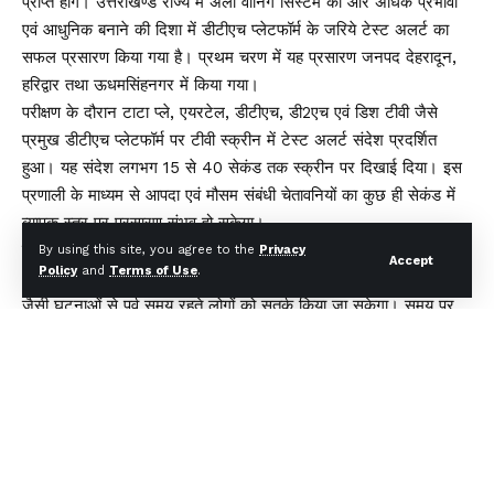
प्राप्त होंगे। उत्तराखण्ड राज्य में अर्ली वार्निंग सिस्टम को और अधिक प्रभावी
एवं आधुनिक बनाने की दिशा में डीटीएच प्लेटफॉर्म के जरिये टेस्ट अलर्ट का
सफल प्रसारण किया गया है। प्रथम चरण में यह प्रसारण जनपद देहरादून,
हरिद्वार तथा ऊधमसिंहनगर में किया गया।
परीक्षण के दौरान टाटा प्ले, एयरटेल, डीटीएच, डी2एच एवं डिश टीवी जैसे
प्रमुख डीटीएच प्लेटफॉर्म पर टीवी स्क्रीन में टेस्ट अलर्ट संदेश प्रदर्शित
हुआ। यह संदेश लगभग 15 से 40 सेकंड तक स्क्रीन पर दिखाई दिया। इस
प्रणाली के माध्यम से आपदा एवं मौसम संबंधी चेतावनियों का कुछ ही सेकंड में
व्यापक स्तर पर प्रसारण संभव हो सकेगा।
टेलीविजन स्क्रीन पर सीधे संदेश प्रदर्शित होने से लोगों का तत्काल ध्यान
By using this site, you agree to the
Privacy
Accept
Policy
and
Terms of Use
.
आकर्षित होगा तथा फ्लैश फ्लड, भूस्खलन, भारी वर्षा, आकाशीय बिजली एवं लू
जैसी घटनाओं से पूर्व समय रहते लोगों को सतर्क किया जा सकेगा। समय पर
अलर्ट प्राप्त होने से जन-धन की सुरक्षा सुनिश्चित करने तथा संभावित
नुकसान को कम करने में सहायता मिलेगी।
सचिव आपदा प्रबंधन एवं पुनर्वास श्री विनोद कुमार सुमन ने बताया कि
उत्तराखण्ड भौगोलिक दृष्टि से अत्यंत संवेदनशील राज्य है, जहां समय पर
चेतावनी का आमजन तक पहुंचना अत्यंत महत्वपूर्ण है। उन्होंने कहा कि डीटीएच
आधारित अलर्ट प्रणाली आपदा पूर्व चेतावनी तंत्र को और अधिक व्यापक,