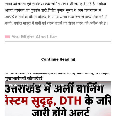
समय को प्रातः एवं सायंकाल तक सीमित रखने की सलाह दी गई है। सचिव
आपदा प्रबंधन एवं पुनर्वास श्री विनोद कुमार सुमन ने आम जनमानस से
अत्यधिक गर्मी के दौरान दोपहर के समय अनावश्यक रूप से बाहर निकलने से
बचने, पर्याप्त मात्रा में पानी एवं तरल पदार्थ का सेवन करने की अपील की है।
You Might Also Like
14 किमी पैदल चलने को मजबूर बच्चे, सड़क की मांग वाला वीडियो वायरल;
प्रशासन बोला- PMGSY-4 के तहत प्रस्ताव मंजूर
Continue Reading
श्रीनगर में किराये के कमरे में मिला बीए छात्र का शव, आत्महत्या की आशंका;
पुलिस जांच में जुटी
उत्तराखंड में 17 राजनीतिक दलों का पंजीकरण रद्द, विधानसभा चुनाव से पहले
चुनाव आयोग की बड़ी कार्रवाई
मुख्य निर्वाचन अधिकारी ने किया मतदान केंद्रों का निरीक्षण, मतदाताओं से लिया
Khabar 360 India
>
Private: Blog
>
Uttarakhand
>
उत्तराखंड में अर्ली वार्निंग सिस्टम सुदृढ़, DTH के जरिए जारी होंगे अलर्ट
फीडबैक
पुष्पवर्षा, चरण प्रक्षालन और सेवा का संदेश: सीएम धामी ने कांवड़ियों का किया
सम्मान