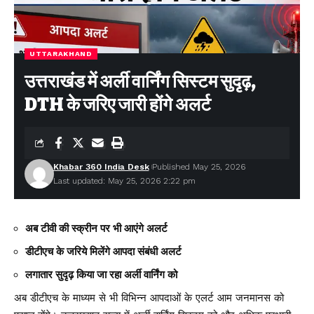
TAGGED:
alert issued
Heat wave likely to intensify in Uttarakhand
UTTARAKHAND
उत्तराखंड में अर्ली वार्निंग सिस्टम सुदृढ़,
Facebook
DTH के जरिए जारी होंगे अलर्ट
Leave a comment
Khabar 360 India Desk
Published May 25, 2026
Last updated: May 25, 2026 2:22 pm
अब टीवी की स्क्रीन पर भी आएंगे अलर्ट
डीटीएच के जरिये मिलेंगे आपदा संबंधी अलर्ट
लगातार सुदृढ़ किया जा रहा अर्ली वार्निंग को
अब डीटीएच के माध्यम से भी विभिन्न आपदाओं के एलर्ट आम जनमानस को