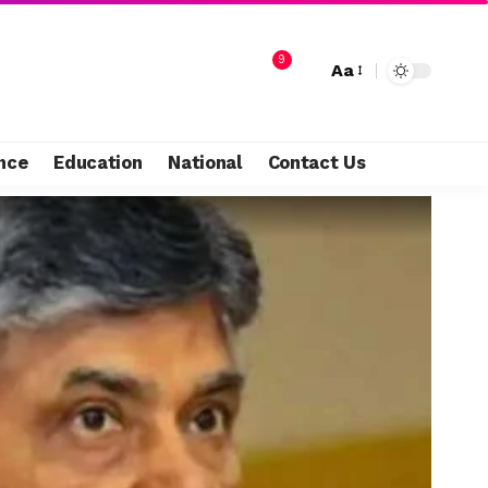
9
Aa
nce
Education
National
Contact Us