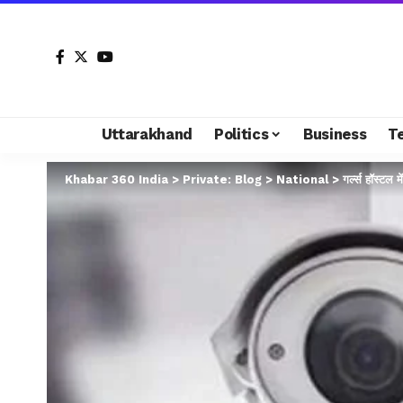
Uttarakhand
Politics
Business
T
Khabar 360 India
>
Private: Blog
>
National
>
गर्ल्स हॉस्ट