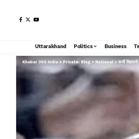
Uttarakhand
Politics
Business
T
Khabar 360 India
>
Private: Blog
>
National
>
फर्जी विज्ञाप