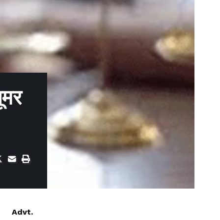
ूमर
Advt.