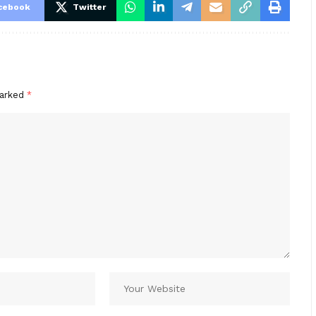
cebook
Twitter
marked
*