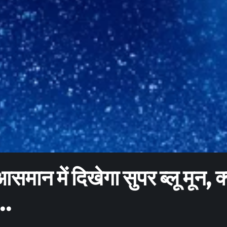
मान में दिखेगा सुपर ब्लू मून, क
द…