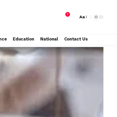
9
Aa
nce
Education
National
Contact Us