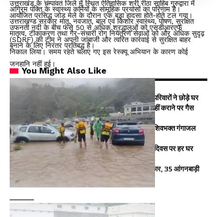
उत्तराखंड के चम्पावत जिले में स्थित ऐतिहासिक श्री रीठा साहिब गुरुद्वारा में
अग्रिम पंक्ति के स्वास्थ्य कर्मियों के सामूहिक प्रयासों का परिणाम है।
आयोजित प्रसिद्ध जोड़ मेले के दौरान एक बड़ा हादसा होते-होते टल गया।
उत्तराखण्ड सरकार मातृ, नवजात, बाल एवं किशोर स्वास्थ्य, पोषण, सुरक्षित
उफनती नदी के बीच फंसे 50 से अधिक श्रद्धालुओं को एसडीआरएफ
मातृत्व, टीकाकरण तथा गैर-संचारी रोग नियंत्रण सेवाओं को और अधिक सुदृढ़
(SDRF) की टीम ने अपनी जांबाजी और त्वरित कार्रवाई से सुरक्षित बाहर
बनाने के लिए निरंतर प्रतिबद्ध है।
निकाल लिया। समय रहते चलाए गए इस रेस्क्यू अभियान के कारण कोई
जनहानि नहीं हुई।
You Might Also Like
रुद्रप्रयाग में बारिश का कहर: भूस्खलन से दहशत, 10 परिवारों ने छोड़े घर
15 अगस्त तक LPG कनेक्शन की e-KYC जरूरी, नहीं कराने पर गैस
आपूर्ति हो सकती है प्रभावित
हरिद्वार में डाक कांवड़ का सैलाब, 3.19 करोड़ से अधिक शिवभक्त गंगाजल
लेकर रवाना
हर घर तिरंगा यात्रा में सीएम धामी का आह्वान, स्वतंत्रता दिवस पर हर घर
फहराएं तिरंगा
तीलू रौतेली जयंती पर 13 महिलाओं को तीलू रौतेली पुरस्कार, 35 आंगनबाड़ी
कार्यकर्त्रियों का सम्मान