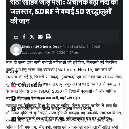
रीठा साहिब जोड़ मेला : अचानक बढ़ा नदी का
को और अधिक सुदृढ़ करना सरकार की सर्वोच्च प्राथमिकताओं में शामिल है।
जलस्तर, SDRF ने बचाई 50 श्रद्धालुओं
स्वास्थ्य एवं चिकित्सा शिक्षा मंत्री सुबोध उनियाल ने कहा कि यह उपलब्धि मातृ,
नवजात, बाल एवं सामुदायिक स्वास्थ्य के प्रति राज्य सरकार की प्रतिबद्धता को
की जान
दर्शाती है। उन्होंने कहा कि प्रत्येक नागरिक तक सम्मानजनक, गुणवत्तापूर्ण एवं
समयबद्ध स्वास्थ्य सेवाएं पहुंचाने के लिए सरकार निरंतर कार्य कर रही है।
उन्होंने बताया कि राज्य में 108 आपातकालीन एम्बुलेंस सेवा, खुशियों की सवारी
Khabar 360 India Desk
Published May 31, 2026
(KKS) एवं विभागीय एम्बुलेंस सेवाओं के माध्यम से गर्भवती महिलाओं को समय
Last updated: May 31, 2026 11:27 am
पर स्वास्थ्य सुविधाएं उपलब्ध कराई जा रही हैं।
साथ ही राज्य द्वारा सभी गर्भवती महिलाओं की ट्रैकिंग, निगरानी एवं नियमित
फॉलो-अप हेतु राज्य मातृ स्वास्थ्य (Maternal Health) वार रूम की
चम्पावत:
स्थापना की गई है, जिससे समयबद्ध, गुणवत्तापूर्ण एवं सम्मानजनक स्वास्थ्य सेवाएं
सुनिश्चित की जा रही हैं तथा मातृ मृत्यु अनुपात (MMR) को 70 से कम लाने
Contents
के सतत विकास लक्ष्य (SDG) 2030 की दिशा में प्रयासों को और अधिक
संगम कुंड में अचानक बढ़ा पानी, बहने लगे वाहन
सशक्त किया जा रहा है।
स्वास्थ्य एवं चिकित्सा शिक्षा विभाग के सचिव विनय शंकर पाण्डेय ने कहा कि
उपनिरीक्षक दीपक सामंत के नेतृत्व में हुआ जांबाज रेस्क्यू
भौगोलिक दृष्टि से चुनौतीपूर्ण राज्य होने के बावजूद यह उपलब्धि स्वास्थ्य विभाग,
सेनानायक ने थपथपाई टीम की पीठ, पूरी उत्तराखंड SDRF अलर्ट पर
राज्य एनएचएम, जिला एवं ब्लॉक स्तरीय स्वास्थ्य टीमों, चिकित्सकों, नर्सिंग
अधिकारियों, एएनएम, सीएचओ, आशा एवं आंगनवाड़ी कार्यकर्ताओं सहित सभी