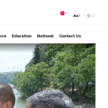
9
Aa
nce
Education
National
Contact Us