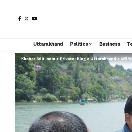
Uttarakhand
Politics
Business
T
Khabar 360 India
>
Private: Blog
>
Uttarakhand
>
धामी सर