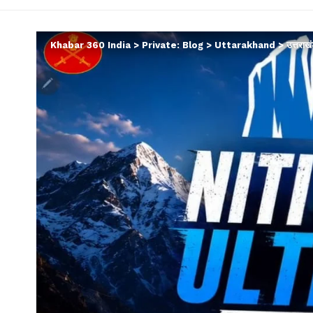
Khabar 360 India
>
Private: Blog
>
Uttarakhand
>
उत्तराखं