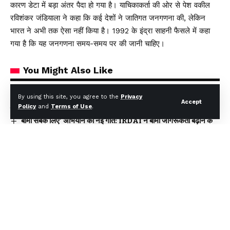
कारण डेटा में बड़ा अंतर पैदा हो गया है। याचिकाकर्ता की ओर से पेश वकील
रविशंकर जंडियाला ने कहा कि कई देशों ने जातिगत जनगणना की, लेकिन
भारत ने अभी तक ऐसा नहीं किया है। 1992 के इंद्रा साहनी फैसले में कहा
गया है कि यह जनगणना समय-समय पर की जानी चाहिए।
You Might Also Like
By using this site, you agree to the
Privacy
₹1109 करोड़ बैंक धोखाधड़ी मामले में CBI की बड़ी कार्रवाई, उत्तराखंड समेत
Accept
Policy
and
Terms of Use
.
चार राज्यों में छापेमारी
बीमा सबके लिए’ अभियान को नई गति: IRDAI ने बीमा जागरूकता बढ़ाने के
लिए लॉन्च की कॉमिक बुक श्रृंखला
पश्चिम बंगाल में पहली बार भाजपा सरकार, शपथ ग्रहण समारोह में शामिल हुए
सीएम धामी
न्याय प्रणाली को सरल बनाने की पहल, ‘प्ली बार्गेनिंग’ प्रावधान से कम होगा
अदालतों का बोझ
दिल्ली–देहरादून एक्सप्रेसवे पर 19 किमी एलिवेटेड रोड: इंजीनियरिंग का विश्व
रिकॉर्ड, विकास और पर्यावरण का अनोखा संगम