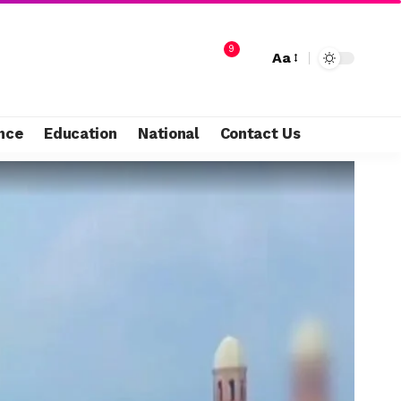
9
Aa
nce
Education
National
Contact Us