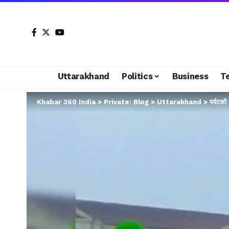
Uttarakhand
Politics
Business
T
Khabar 360 India
>
Private: Blog
>
Uttarakhand
>
पर्यटको