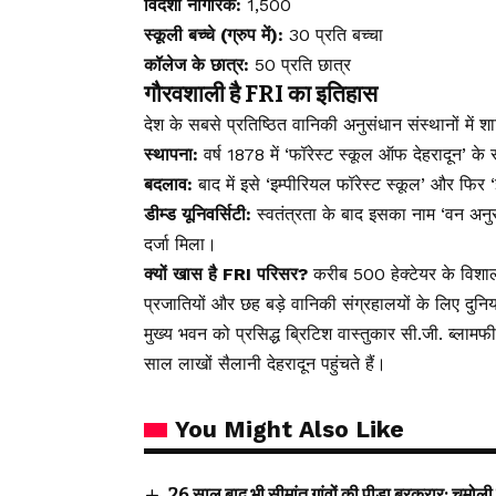
विदेशी नागरिक:
₹1,500
स्कूली बच्चे (ग्रुप में):
₹30 प्रति बच्चा
कॉलेज के छात्र:
₹50 प्रति छात्र
गौरवशाली है FRI का इतिहास
देश के सबसे प्रतिष्ठित वानिकी अनुसंधान संस्थानों में 
स्थापना:
वर्ष 1878 में ‘फॉरेस्ट स्कूल ऑफ देहरादून’ के
बदलाव:
बाद में इसे ‘इम्पीरियल फॉरेस्ट स्कूल’ और फिर ‘
डीम्ड यूनिवर्सिटी:
स्वतंत्रता के बाद इसका नाम ‘वन अनुसं
दर्जा मिला।
क्यों खास है FRI परिसर?
करीब 500 हेक्टेयर के विशाल क्
प्रजातियों और छह बड़े वानिकी संग्रहालयों के लिए दुनि
मुख्य भवन को प्रसिद्ध ब्रिटिश वास्तुकार सी.जी. ब्लाम
साल लाखों सैलानी देहरादून पहुंचते हैं।
You Might Also Like
26 साल बाद भी सीमांत गांवों की पीड़ा बरकरार: चमोली 