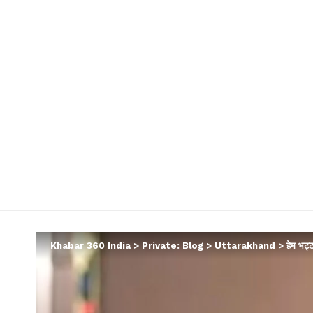
Khabar 360 India
>
Private: Blog
>
Uttarakhand
>
हेम भट्