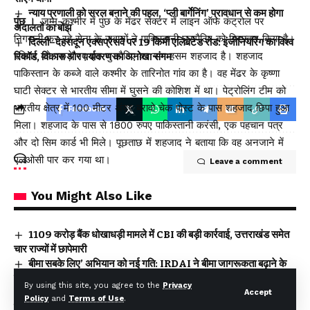
न्याय प्रणाली को सरल बनाने की पहल, ‘प्ली बार्गेनिंग’ प्रावधान से कम होगा
पुंछ ।
जम्मू-कश्मीर में पुंछ के मेंढर सेक्टर में लाइन ऑफ कंट्रोल पर
अदालतों का बोझ
निगरानी कर रहे सेना के जवानों ने पाकिस्तानी घुसपैठिए को गिरफ्तार किया है।
दिल्ली–देहरादून एक्सप्रेसवे पर 19 किमी एलिवेटेड रोड: इंजीनियरिंग का विश्व
रविवार को पकड़े गए इस घुसपैठिए का नाम हसम शहजाद है। शहजाद
रिकॉर्ड, विकास और पर्यावरण का अनोखा संगम
पाकिस्तान के कब्जे वाले कश्मीर के तारिनोत गांव का है। वह मेंढर के कृष्णा
घाटी सेक्टर से भारतीय सीमा में घुसने की कोशिश में था। पेट्रोलिंग टीम को
भारतीय क्षेत्र में 100 मीटर अंदर ब्रावो चेक पोस्ट के पास शहजाद छिपा हुआ
Facebook
मिला। शहजाद के पास से 1800 रुपए पाकिस्तानी करंसी, एक पहचान पत्र
और दो सिम कार्ड भी मिले। पूछताछ में शहजाद ने बताया कि वह अनजाने में
एलओसी पार कर गया था।
Leave a comment
You Might Also Like
₹1109 करोड़ बैंक धोखाधड़ी मामले में CBI की बड़ी कार्रवाई, उत्तराखंड समेत
चार राज्यों में छापेमारी
बीमा सबके लिए’ अभियान को नई गति: IRDAI ने बीमा जागरूकता बढ़ाने के
लिए लॉन्च की कॉमिक बुक श्रृंखला
By using this site, you agree to the
Privacy
पश्चिम बंगाल में पहली बार भाजपा सरकार, शपथ ग्रहण समारोह में शामिल हुए
Accept
Policy
and
Terms of Use
.
सीएम धामी