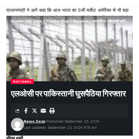
प्रधानमंत्री ने आगे कहा कि आज भारत का 5जी मार्केट अमेरिका से भी बड़ा
हो चुका है और ये दो साल के भीतर हुआ है। हमने मेड इन इंडिया टेक्नॉलोजी
Khabar 360 India
>
Private: Blog
>
National
>
एलओसी पर पाकिस्तानी घुसपैठिया गिरफ्तार
पर काम किया, सस्ते डेटा पर फोकस किया। दुनिया का हर बड़ा मोबाइल ब्रांड
मेड इन इंडिया है।
आज भारत दुनिया का दूसरा सबसे बड़ा मोबाइल मैन्यूफैक्चरर है। एक जमाना
था, जब हम मोबाइल इम्पोर्टर थे, आज हम मोबाइल एक्सपोर्टर बन गए हैं। अब
भारत पीछे नहीं चलता, अब भारत नई व्यवस्थाएं बनाता है और नेतृत्व करता है।
The post AI का मतलब अमेरिका-इंडिया, यह दुनिया का एआई पावर:
न्यूयॉर्क में बोले PM मोदी… appeared first on .
NATIONAL
You Might Also Like
एलओसी पर पाकिस्तानी घुसपैठिया गिरफ्तार
₹1109 करोड़ बैंक धोखाधड़ी मामले में CBI की बड़ी कार्रवाई, उत्तराखंड समेत
चार राज्यों में छापेमारी
बीमा सबके लिए’ अभियान को नई गति: IRDAI ने बीमा जागरूकता बढ़ाने के
News Desk
Published September 23, 2024
लिए लॉन्च की कॉमिक बुक श्रृंखला
Last updated: September 23, 2024 9:15 am
पश्चिम बंगाल में पहली बार भाजपा सरकार, शपथ ग्रहण समारोह में शामिल हुए
सीएम धामी