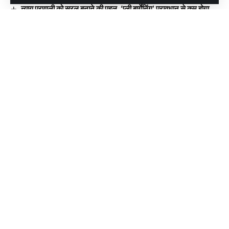
न्याय प्रणाली को सरल बनाने की पहल, ‘प्ली बार्गेनिंग’ प्रावधान से कम होगा
अदालतों का बोझ
दिल्ली–देहरादून एक्सप्रेसवे पर 19 किमी एलिवेटेड रोड: इंजीनियरिंग का विश्व
रिकॉर्ड, विकास और पर्यावरण का अनोखा संगम
Facebook
Leave a comment
Continue Reading