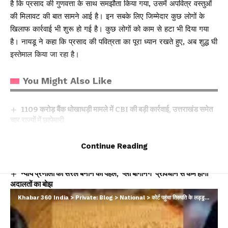
है कि प्रसाद की गुणवत्ता के साथ समझौता किया गया, उसमें अपवित्र वस्तुओं
की मिलावट की बात सामने आई है। इन सबके लिए जिम्मेदार कुछ लोगों के
खिलाफ कार्रवाई भी शुरू हो गई है। कुछ लोगों को काम से हटा भी दिया गया
है। नायडू ने कहा कि प्रसाद की पवित्रता का पूरा ध्यान रखते हुए, अब शुद्ध घी
इस्तेमाल किया जा रहा है।
You Might Also Like
₹1109 करोड़ बैंक धोखाधड़ी मामले में CBI की बड़ी कार्रवाई, उत्तराखंड समेत
चार राज्यों में छापेमारी
बीमा सबके लिए’ अभियान को नई गति: IRDAI ने बीमा जागरूकता बढ़ाने के
लिए लॉन्च की कॉमिक बुक श्रृंखला
Continue Reading
पश्चिम बंगाल में पहली बार भाजपा सरकार, शपथ ग्रहण समारोह में शामिल हुए
सीएम धामी
न्याय प्रणाली को सरल बनाने की पहल, ‘प्ली बार्गेनिंग’ प्रावधान से कम होगा
अदालतों का बोझ
दिल्ली–देहरादून एक्सप्रेसवे पर 19 किमी एलिवेटेड रोड: इंजीनियरिंग का विश्व
Khabar 360 India
>
Private: Blog
>
National
>
कोर्ट पहुंचा तिरुपति के लड्डुओं में चर्बी का मामला; आरोपों के बाद आंध्र में सियासी घमासान
रिकॉर्ड, विकास और पर्यावरण का अनोखा संगम