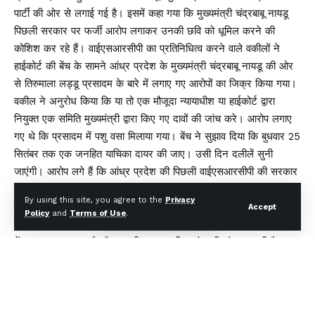
पार्टी की ओर से लगाई गई है। इसमें कहा गया कि मुख्यमंत्री चंद्रबाबू नायडू
पिछली सरकार पर फर्जी आरोप लगाकर उनकी छवि को धूमिल करने की
कोशिश कर रहे हैं। वाईएसआरसीपी का प्रतिनिधित्व करने वाले वकीलों ने
हाईकोर्ट की बेंच के सामने आंध्र प्रदेश के मुख्यमंत्री चंद्रबाबू नायडू की ओर
से तिरुमाला लड्डू प्रसादम के बारे में लगाए गए आरोपों का जिक्र किया गया।
वकील ने अनुरोध किया कि या तो एक मौजूदा न्यायाधीश या हाईकोर्ट द्वारा
नियुक्त एक समिति मुख्यमंत्री द्वारा किए गए दावों की जांच करे। आरोप लगाए
गए थे कि प्रसादम में पशु वसा मिलाया गया। बेंच ने सुझाव दिया कि बुधवार 25
सितंबर तक एक जनहित याचिका दायर की जाए। उसी दिन दलीलें सुनी
जाएंगी। आरोप लगे हैं कि आंध्र प्रदेश की पिछली वाईएसआरसीपी की सरकार
में प्रसिद्ध तिरुपति बालाजी मंदिर के प्रसाद को बनाने में जानवरों की चर्बी का
By using this site, you agree to the
Privacy
इस्तेमाल किया गया।
Accept
Policy
and
Terms of Use
.
खुद राज्य के सीएम चंद्रबाबू नायडू ने ये आरोप लगाए हैं। जिसके बाद पूरे देश
में यह मुद्दा गरमा गया है और इसकी उच्च स्तरीय जांच की मांग उठ रही है।
सोशल मीडिया पर भी इसे लेकर काफी कुछ लिखा जा रहा है। इससे पहले
आंध्र प्रदेश के मुख्यमंत्री एन. चंद्रबाबू नायडू के इस दावे पर बड़ा राजनीतिक
विवाद खड़ा हो गया था। उनका आरोप है कि पिछली सरकार के दौरान तिरुपति
के लड्डुओं में पशु चर्बी का इस्तेमाल किया गया था। वाईएसआरसीपी ने नायडू