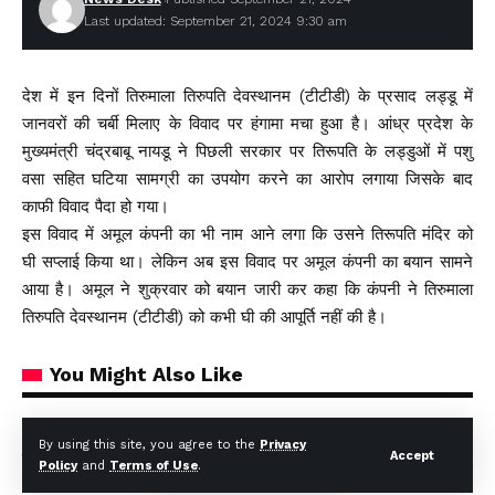
Last updated: September 21, 2024 9:30 am
देश में इन दिनों तिरुमाला तिरुपति देवस्थानम (टीटीडी) के प्रसाद लड्डू में
जानवरों की चर्बी मिलाए के विवाद पर हंगामा मचा हुआ है। आंध्र प्रदेश के
मुख्यमंत्री चंद्रबाबू नायडू ने पिछली सरकार पर तिरूपति के लड्डुओं में पशु
वसा सहित घटिया सामग्री का उपयोग करने का आरोप लगाया जिसके बाद
काफी विवाद पैदा हो गया।
इस विवाद में अमूल कंपनी का भी नाम आने लगा कि उसने तिरूपति मंदिर को
घी सप्लाई किया था। लेकिन अब इस विवाद पर अमूल कंपनी का बयान सामने
आया है। अमूल ने शुक्रवार को बयान जारी कर कहा कि कंपनी ने तिरुमाला
तिरुपति देवस्थानम (टीटीडी) को कभी घी की आपूर्ति नहीं की है।
You Might Also Like
₹1109 करोड़ बैंक धोखाधड़ी मामले में CBI की बड़ी कार्रवाई, उत्तराखंड समेत
By using this site, you agree to the
Privacy
Accept
चार राज्यों में छापेमारी
Policy
and
Terms of Use
.
बीमा सबके लिए’ अभियान को नई गति: IRDAI ने बीमा जागरूकता बढ़ाने के