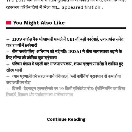
The post अमेरिका में भारतीय दूतावास के अधिकारी की मौत, एंबेसी के अंदर
रहस्यमय परिस्थितियों में मिला शव… appeared first on .
You Might Also Like
₹1109 करोड़ बैंक धोखाधड़ी मामले में CBI की बड़ी कार्रवाई, उत्तराखंड समेत
चार राज्यों में छापेमारी
बीमा सबके लिए’ अभियान को नई गति: IRDAI ने बीमा जागरूकता बढ़ाने के
लिए लॉन्च की कॉमिक बुक श्रृंखला
पश्चिम बंगाल में पहली बार भाजपा सरकार, शपथ ग्रहण समारोह में शामिल हुए
सीएम धामी
न्याय प्रणाली को सरल बनाने की पहल, ‘प्ली बार्गेनिंग’ प्रावधान से कम होगा
अदालतों का बोझ
दिल्ली–देहरादून एक्सप्रेसवे पर 19 किमी एलिवेटेड रोड: इंजीनियरिंग का विश्व
रिकॉर्ड, विकास और पर्यावरण का अनोखा संगम
Facebook
Continue Reading