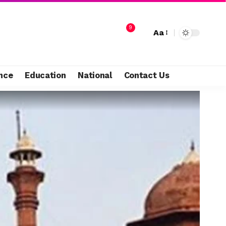
9
Aa
nce
Education
National
Contact Us