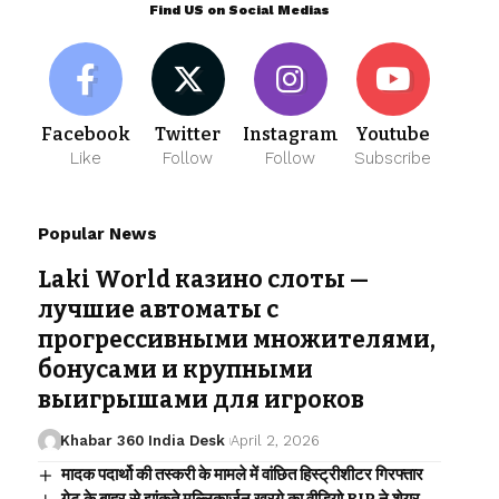
Find US on Social Medias
Facebook
Twitter
Instagram
Youtube
Like
Follow
Follow
Subscribe
Popular News
Laki World казино слоты —
лучшие автоматы с
прогрессивными множителями,
бонусами и крупными
выигрышами для игроков
Khabar 360 India Desk
April 2, 2026
मादक पदार्थो की तस्करी के मामले में वांछित हिस्ट्रीशीटर गिरफ्तार