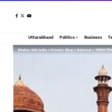
Uttarakhand
Politics
Business
T
Khabar 360 India
>
Private: Blog
>
National
>
स्वतंत्रता दि