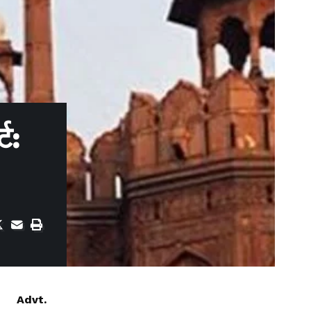
ट:
Advt.