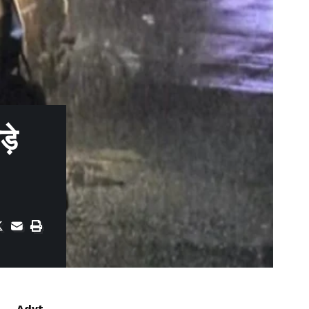
़े
Advt.