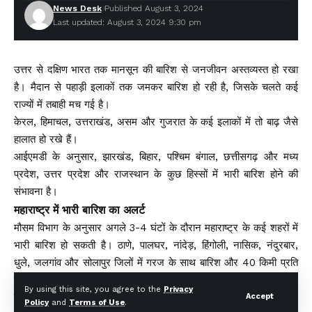
News Desk
Published August 3, 2024
Last updated: August 3, 2024 9:30 pm
उत्तर से दक्षिण भारत तक मानसून की बारिश से जनजीवन अस्तव्यस्त हो रखा
है। मैदान से पहाड़ी इलाकों तक जमकर बारिश हो रही है, जिसके चलते कई
राज्यों में तबाही मच गई है।
केरल, हिमाचल, उत्तराखंड, असम और गुजरात के कई इलाकों में तो बाढ़ जैसे
हालात हो रखे हैं।
आईएमडी के अनुसार, झारखंड, बिहार, पश्चिम बंगाल, छत्तीसगढ़ और मध्य
प्रदेश, उत्तर प्रदेश और राजस्थान के कुछ हिस्सों में भारी बारिश होने की
संभावना है।
महाराष्ट्र में भारी बारिश का अलर्ट
मौसम विभाग के अनुसार अगले 3-4 घंटों के दौरान महाराष्ट्र के कई शहरों में
भारी बारिश हो सकती है। ठाणे, पालघर, नांदेड़, हिंगोली, नासिक, नंदुरबार,
धुले, जलगांव और सोलापुर जिलों में गरज के साथ बारिश और 40 किमी प्रति
घंटे की रफ्तार से तेज हवाएं चलने की संभावना है। विभाग ने लोगों से बाहर
By using this site, you agree to the
Privacy
निकलते समय सावधानी बरतने की हिदायत भी दी है।
Accept
Policy
and
Terms of Use
.