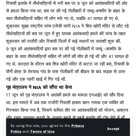
रियासी इलाके में तीर्थयात्रियों से भरी बस पर 9 जून को आतंकवादियों की ओऱ
से हमला किया गया था. बस पर की गई गोलीबारी में जम्मू-कश्मीर के बाहर के
सात तीर्थयात्रियों सहित नौ लोग मारे गए थे, जबकि 41 घायल हो गए थे.
शुक्रवार सुबह राष्ट्रीय जांच एजेंसी यानी NIA ने शिव खोरी मंदिर से लौट रहे
तीर्थयात्रियों की बस पर जून में हुए घातक आतंकवादी हमले की जांच के तहत
शुक्रवार को राजौरी और रियासी जिलों में कई स्थानों पर तलाशी शुरू की.
9 जून को आतंकवादियों द्वारा बस पर की गई गोलीबारी में जम्मू -कश्मीर के
बाहर के सात तीर्थयात्रियों सहित नौ लोगों की मौत हो गई थी और 41 घायल हो
गए थे. वारदात के दौरान बस शिव खोरी मंदिर से कटरा जा रही बस, रियासी के
पौनी क्षेत्र के तेरयाथ गांव के पास गोलीबारी की बौछार के बाद सड़क से उतर
गई और एक गहरी खाई में गिर गई थी.
गृह मंत्रालय ने NIA को सौंपा था केस
17 जून को गृह मंत्रालय ने आतंकी हमले का मामला एनआईए को सौंप दिया
था. इस मामले में अब तक राजौरी निवासी हाकम खान नामक एक व्यक्ति को
गिरफ्तार किया गया है, जिसने कथित तौर पर आतंकवादियों को भोजन, आश्रय
और रसद उपलब्ध कराने के अलावा हमले से पहले इलाके की टोह लेने में भी
मदद की थी.
By using this site, you agree to the
Privacy
Accept
Policy
and
Terms of Use
.
अधिकारियों ने बताया कि एनआईए की कई टीमें शिव खोरी आतंकवादी हमला