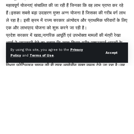
महत्वपूर्ण योजनाएं संचालित की जा रही हैं जिनका कि वह लाभ प्राप्त कर रहे
हैं।इसका सबसे बड़ा उदाहरण मुफ्त अन्न योजना है जिसका की गरीब वर्ग लाभ
ले रहा है। इसी क्रम में राज्य सरकार अंत्योदय और प्राथमिक परिवारों के लिए
एक और लाभप्रद योजना को शुरू करने जा रही है।
प्रदेश सरकार में खाद्य,नागरिक आपूर्ति एवं उपभोक्ता मामलों की मंत्री रेखा
आर्या ने जानकारी देते हुए बताया कि खाद्य विभाग गरीब राशनकार्ड धारकों के
लिए संजीवनी का काम करता है। उनकी जो मूलभूत आवश्यकताएं जिनमे
By using this site, you agree to the
Privacy
Accept
Policy
and
Terms of Use
.
गेहूं,चावल, शामिल हैं उन्हें उपलब्ध भी कराया जा रहा है। इसी क्रम में अब
विभाग फोर्टिफाइड चावल की ही तरह आयोडीन युक्त नमक देने जा रहा है।यह
नमक अंत्योदय और प्राथमिक परिवारों को बेहद ही रियायती दरों पर प्रतिमाह 1
किलो दिया जाएगा।
कहा कि कहीं ना कहीं आयोडीन युक्त यह नमक हमारे गरीब परिवारों को कुपोषण
से लड़ने में सहायक सिद्ध होगा। साथ ही कहा कि एक किलो नमक दिए जाने
का शासनादेश जारी हो गया है और जल्द ही प्रदेश के मुख्यमंत्री धामी के द्वारा
इस योजना का शुभारंभ किया जाएगा।
You Might Also Like