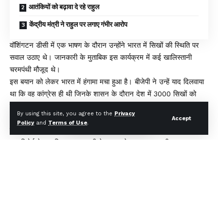
आतंकियों को बढ़ावा दे रहे राहुल
केंद्रीय मंत्री ने राहुल पर लगाए गंभीर आरोप
वॉशिंगटन डीसी में एक भाषण के दौरान उन्होंने भारत में सिखों की स्थिति पर
सवाल उठाए थे। जानकारी के मुताबिक इस कार्यक्रम में कई खालिस्तानी
चरमपंथी मौजूद थे।
इस बयान को लेकर भारत में हंगामा मचा हुआ है। बीजेपी ने उन्हें याद दिलवाया
था कि वह कांग्रेस ही थी जिनके शासन के दौरान देश में 3000 सिखों को
मारा गया था।
By using this site, you agree to the
Privacy
अब इस बयान को खालिस्तानी आतंकी और सिख फॉर जस्टिस (SFJ) के
Accept
Policy
and
Terms of Use
.
मुखिया आतंकी गुरपतवंत पन्नू ने समर्थन दे कर विवाद को और हवा दे दी है।
एक रिपोर्ट के मुताबिक अलगाववादी नेता पन्नू ने एक बयान जारी कर कहा,
“भारत में सिखों के लिए अस्तित्व का खतरा है। राहुल का बयान न केवल
साहसिक है बल्कि 1947 से भारत में सिखों ने जिन परिस्थितियों का सामना
किया है उसके तथ्यात्मक इतिहास पर भी आधारित है। यह सिख मातृभूमि
खालिस्तान की स्थापना के लिए जनमत संग्रह के लक्ष्य पर SFJ के रुख की
भी पुष्टि करता है।”
क्या कहा था राहुल ने