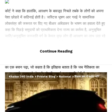
कोर्ट ने कहा कि हालांकि, आरक्षण के बावजूद निचले तबके के लोगों को अपना
पेशा छोडऩे में कठिनाई होती है। जस्टिस भूषण आर गवई ने सामाजिक
लोकतंत्र की जरूरत पर दिए गए बीआर आंबेडकर के भाषण का हवाला देते हुए
कहा कि पिछड़े समुदायों को प्राथमिकता देना राज्य का कर्तव्य है, अनुसूचित
जाति/अनुसूचित जनजाति वर्ग के केवल कुछ लोग ही आरक्षण का लाभ उठा रहे
हैं। लेकिन जमीनी हकीकत से इनकार नहीं किया जा सकता कि एससी/एसटी
के भीतर ऐसी श्रेणियां हैं जिन्हें सदियों से उत्पीडऩ का सामना करना पड़ रहा
Continue Reading
है। जस्टिस गवई ने कहा कि सब कैटेगरी का आधार ये है कि एक बड़े समूह में
से एक ग्रुप को अधिक भेदभाव का सामना करना पड़ता है। उन्होंने आंबेडकर
का एक बयान पढ़ा, जो कहता है कि इतिहास बताता है कि जब नैतिकता का
सामना अर्थव्यवस्था से होता है, तो जीत अर्थव्यवस्था की होती है।
Khabar 360 India
>
Private: Blog
>
National
>
विंडसर कार में फर्राटा भरेंगे ओलंपिक मेडल विजेता, बिजनेसमैन ने किया गिफ्ट का ऐलान…
आरक्षण कोटे के भीतर कोटा मंजूर
बता दें कि सुप्रीम कोर्ट ने 6-1 के बहुमत से फैसला सुनाते हुए कहा कि हम
मानते हैं कि सब कैटेगरी की अनुमति है लेकिन जस्टिस बेला माधुर्य त्रिवेदी ने