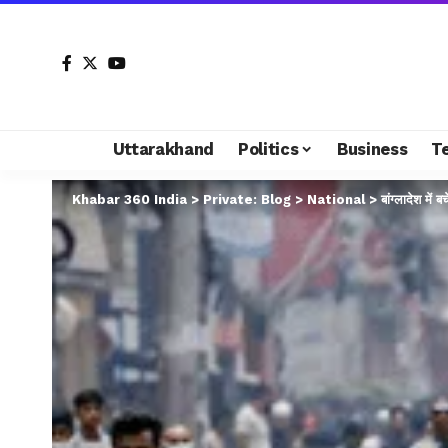
Uttarakhand
Politics
Business
T
Khabar 360 India
>
Private: Blog
>
National
>
बांग्लादेश मे