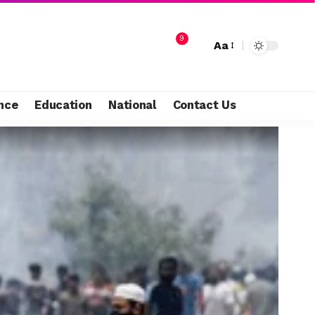
9
Aa
nce
Education
National
Contact Us