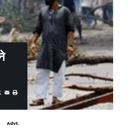
ने
Advt.