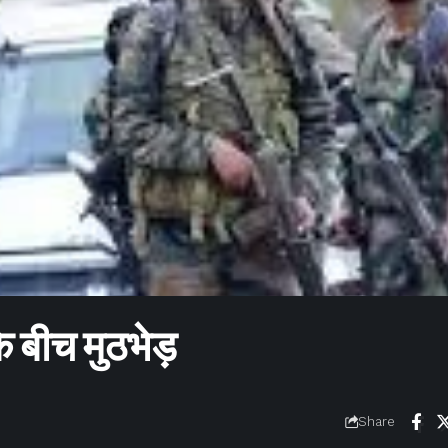
े बीच मुठभेड़
Share