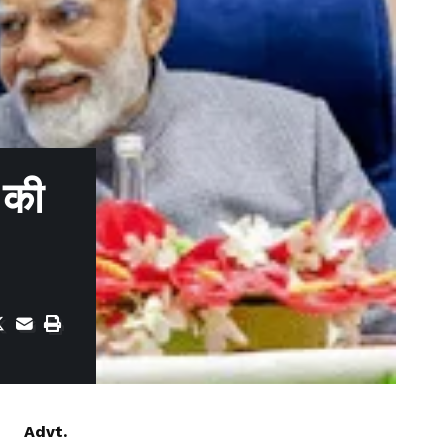
ी की
Advt.