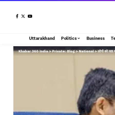
Uttarakhand
Politics
Business
T
Khabar 360 India
>
Private: Blog
>
National
>
लोगों को पता च