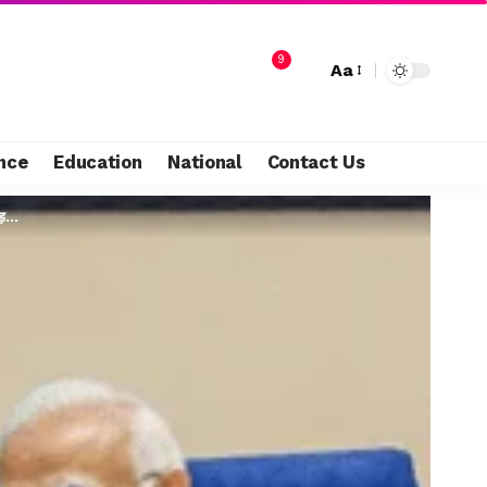
9
Aa
nce
Education
National
Contact Us
ूड़…