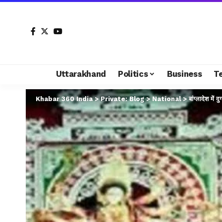
Uttarakhand
Politics
Business
T
Khabar 360 India
>
Private: Blog
>
National
>
बांग्लादेश में 