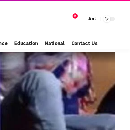
9
Aa
nce
Education
National
Contact Us