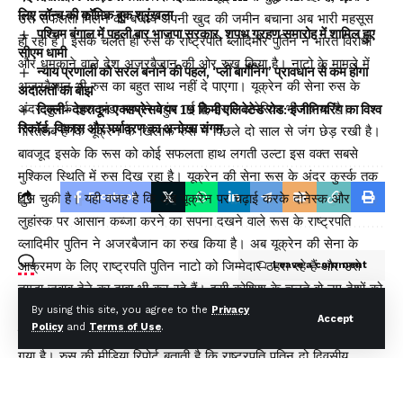
लिए लॉन्च की कॉमिक बुक श्रृंखला
उसे सफलता मिलने की बजाय अपनी खुद की जमीन बचाना अब भारी महसूस
पश्चिम बंगाल में पहली बार भाजपा सरकार, शपथ ग्रहण समारोह में शामिल हुए
हो रहा है। इसके चलते ही रुस के राष्ट्रपति ब्लादिमीर पुतिन ने भारत विरोधी
सीएम धामी
और धमकाने वाले देश अजरबैजान की ओर रुख किया है। नाटो के मामले में
न्याय प्रणाली को सरल बनाने की पहल, ‘प्ली बार्गेनिंग’ प्रावधान से कम होगा
अजरबैजान भी रुस का बहुत साथ नहीं दे पाएगा। यूक्रेन की सेना रुस के
अदालतों का बोझ
अंदर कुर्स्क तक झंडा पहराने पहुंच गई है, इससे अमेरिका भी गदगद है।
दिल्ली–देहरादून एक्सप्रेसवे पर 19 किमी एलिवेटेड रोड: इंजीनियरिंग का विश्व
रिकॉर्ड, विकास और पर्यावरण का अनोखा संगम
गौरतलब है कि यूक्रेन के खिलाफ रुस ने पिछले दो साल से जंग छेड़ रखी है।
बावजूद इसके कि रूस को कोई सफलता हाथ लगती उल्टा इस वक्त सबसे
मुश्किल स्थिति में रुस दिख रहा है। यूक्रेन की सेना रूस के अंदर कुर्स्क तक
Facebook
घुस चुकी है। यही वजह है कि अब यूक्रेन पर चढ़ाई करके दोनेस्क और
लुहांस्क पर आसान कब्जा करने का सपना दखने वाले रूस के राष्ट्रपति
व्लादिमीर पुतिन ने अजरबैजान का रुख किया है। अब यूक्रेन की सेना के
आक्रमण के लिए राष्ट्रपति पुतिन नाटो को जिम्मेदार ठहरा रहे हैं और उसे
Leave a comment
तगड़ा जवाब देने का दावा भी कर रहे हैं। इसी कोशिश के चलते वो नए देशों को
भी अपनी मुहिम में साथ लाने की कोशिश में जुटे हुए नजर आते हैं। इस आड़े
By using this site, you agree to the
Privacy
Accept
Policy
and
Terms of Use
.
वक्त में रुस अब भारत को धमकाने और डराने वाले अजरबैजान के पास चला
गया है। रुस की मीडिया रिपोर्ट बताती है कि राष्ट्रपति पुतिन दो दिवसीय
राजकीय यात्रा पर अजरबैजान की राजधानी बाकू गए हैं। राष्ट्रपति पुतिन का
अजरबैजान दौरा इसलिए भी अहम है क्योंकि यह देश रूस और तुर्की का खास