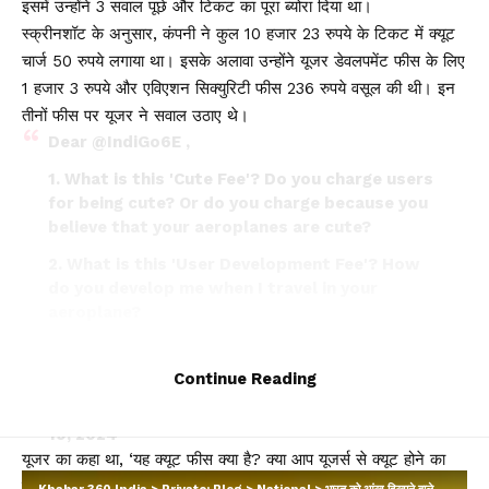
इसमें उन्होंने 3 सवाल पूछे और टिकट का पूरा ब्योरा दिया था।
स्क्रीनशॉट के अनुसार, कंपनी ने कुल 10 हजार 23 रुपये के टिकट में क्यूट
चार्ज 50 रुपये लगाया था। इसके अलावा उन्होंने यूजर डेवलपमेंट फीस के लिए
1 हजार 3 रुपये और एविएशन सिक्युरिटी फीस 236 रुपये वसूल की थी। इन
तीनों फीस पर यूजर ने सवाल उठाए थे।
Dear
@IndiGo6E
,
1. What is this 'Cute Fee'? Do you charge users
for being cute? Or do you charge because you
believe that your aeroplanes are cute?
2. What is this 'User Development Fee'? How
do you develop me when I travel in your
aeroplane?
3. What is this 'Aviation…
pic.twitter.com/i4jWvXh6UM
Continue Reading
— Shrayansh Singh (@_shrayanshsingh)
August
19, 2024
यूजर का कहा था, ‘यह क्यूट फीस क्या है? क्या आप यूजर्स से क्यूट होने का
पैसा लेते हैं? या आप पैसा इसलिए लेते हैं, क्योंकि आपको लगता है कि एयरोप्लेन