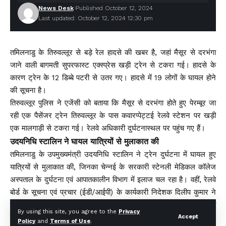
News Desk
Published October 12, 2024
Last updated: October 12, 2024 12:30 pm
तमिलनाडु के तिरुवल्लूर से बड़े रेल हादसे की खबर है, जहां मैसूर से दरभंगा
जाने वाली बागमती सुपरफास्ट एक्स्प्रेस खड़ी ट्रेन से टकरा गई। हादसे के
कारण ट्रेन के 12 डिब्बे पटरी से उतर गए। हादसे में 19 लोगों के घायल होने
की सूचना है।
तिरुवल्लूर पुलिस ने एजेंसी को बताया कि मैसूर से दरभंगा होते हुए पेरम्बूर जा
रही एक पैसेंजर ट्रेन तिरुवल्लूर के पास कवारप्पेट्टई रेलवे स्टेशन पर खड़ी
एक मालगाड़ी से टकरा गई। रेलवे अधिकारी दुर्घटनास्थल पर पहुंच गए हैं।
उदयनिधि स्टालिन ने घायल यात्रियों से मुलाकात की
तमिलनाडु के उपमुख्यमंत्री उदयनिधि स्टालिन ने ट्रेन दुर्घटना में घायल हुए
यात्रियों से मुलाकात की, जिनका चेन्नई के सरकारी स्टेनली मेडिकल कॉलेज
अस्पताल के दुर्घटना एवं आपातकालीन विभाग में इलाज चल रहा है। वहीं, रेलवे
बोर्ड के सूचना एवं प्रचार (ईडी/आईपी) के कार्यकारी निदेशक दिलीप कुमार ने
बताया कि ट्रेन दुर्घटना ग्रस्त होने की सूचना हमें प्राप्त हुई। उसके बाद राहत
By using this site, you agree to the
Privacy
बचाव कार्य तेजी से प्रारंभ किया गया। पूरी ट्रेन से सभी यात्रियों को निकाल
Accept
Policy
and
Terms of Use
.