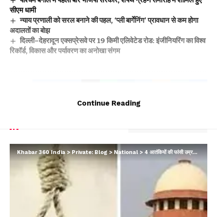
पश्चिम बंगाल में पहली बार भाजपा सरकार, शपथ ग्रहण समारोह में शामिल हुए
सीएम धामी
न्याय प्रणाली को सरल बनाने की पहल, ‘प्ली बार्गेनिंग’ प्रावधान से कम होगा
अदालतों का बोझ
दिल्ली–देहरादून एक्सप्रेसवे पर 19 किमी एलिवेटेड रोड: इंजीनियरिंग का विश्व
रिकॉर्ड, विकास और पर्यावरण का अनोखा संगम
Facebook
Continue Reading
Leave a comment
Khabar 360 India
>
Private: Blog
>
National
>
4 आतंकियों की फांसी उम्रकैद में बदली