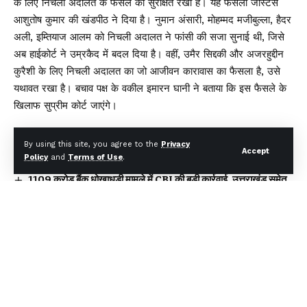
के लिए निचली अदालत के फैसले को सुरक्षित रखा है। यह फैसला जस्टिस
आशुतोष कुमार की खंडपीठ ने दिया है। नुमान अंसारी, मोहम्मद मजीबुल्ला, हैदर
अली, इम्तियाज आलम को निचली अदालत ने फांसी की सजा सुनाई थी, जिसे
अब हाईकोर्ट ने उम्रकैद में बदल दिया है। वहीं, उमैर सिद्दकी और अजरहुद्दीन
कुरैशी के लिए निचली अदालत का जो आजीवन कारावास का फैसला है, उसे
यथावत रखा है। बचाव पक्ष के वकील इमारन घानी ने बताया कि इस फैसले के
खिलाफ सुप्रीम कोर्ट जाएंगे।
You Might Also Like
By using this site, you agree to the
Privacy
Accept
Policy
and
Terms of Use
.
₹1109 करोड़ बैंक धोखाधड़ी मामले में CBI की बड़ी कार्रवाई, उत्तराखंड समेत
चार राज्यों में छापेमारी
बीमा सबके लिए’ अभियान को नई गति: IRDAI ने बीमा जागरूकता बढ़ाने के
लिए लॉन्च की कॉमिक बुक श्रृंखला
पश्चिम बंगाल में पहली बार भाजपा सरकार, शपथ ग्रहण समारोह में शामिल हुए
सीएम धामी
न्याय प्रणाली को सरल बनाने की पहल, ‘प्ली बार्गेनिंग’ प्रावधान से कम होगा
अदालतों का बोझ
दिल्ली–देहरादून एक्सप्रेसवे पर 19 किमी एलिवेटेड रोड: इंजीनियरिंग का विश्व