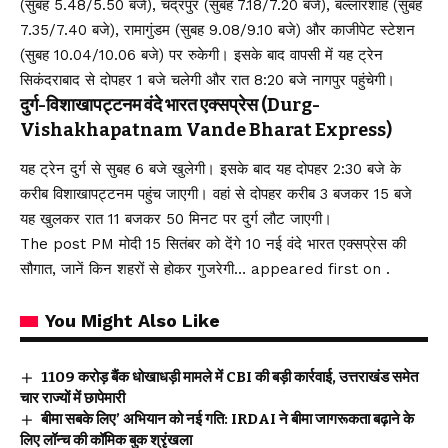
(सुबह 5.48/5.50 बजे), चंद्रपुर (सुबह 7.18/7.20 बजे), बल्लारशाह (सुबह
7.35/7.40 बजे), रामागुंडम (सुबह 9.08/9.10 बजे) और काजीपेट स्टेशन
(सुबह 10.04/10.06 बजे) पर रुकेगी। इसके बाद वापसी में यह ट्रेन
सिकंदराबाद से दोपहर 1 बजे चलेगी और रात 8:20 बजे नागपुर पहुंचेगी।
दुर्ग-विशाखापट्टनम वंदे भारत एक्सप्रेस (Durg-
Vishakhapatnam Vande Bharat Express)
यह ट्रेन दुर्ग से सुबह 6 बजे खुलेगी। इसके बाद यह दोपहर 2:30 बजे के
करीब विशाखापट्टनम पहुंच जाएगी। वहां से दोपहर करीब 3 बजकर 15 बजे
यह खुलकर रात 11 बजकर 50 मिनट पर दुर्ग लौट जाएगी।
The post PM मोदी 15 सितंबर को देंगे 10 नई वंदे भारत एक्सप्रेस की
सौगात, जानें किन शहरों से होकर गुजरेगी… appeared first on .
You Might Also Like
₹1109 करोड़ बैंक धोखाधड़ी मामले में CBI की बड़ी कार्रवाई, उत्तराखंड समेत
चार राज्यों में छापेमारी
बीमा सबके लिए’ अभियान को नई गति: IRDAI ने बीमा जागरूकता बढ़ाने के
लिए लॉन्च की कॉमिक बुक श्रृंखला