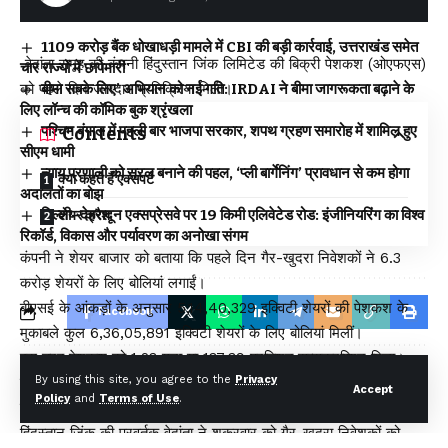
₹1109 करोड़ बैंक धोखाधड़ी मामले में CBI की बड़ी कार्रवाई, उत्तराखंड समेत
वेदांता समूह की कंपनी हिंदुस्तान जिंक लिमिटेड की बिक्री पेशकश (ओएफएस)
चार राज्यों में छापेमारी
को पहले दिन जोरदार प्रतिक्रिया मिली।
बीमा सबके लिए’ अभियान को नई गति: IRDAI ने बीमा जागरूकता बढ़ाने के
लिए लॉन्च की कॉमिक बुक श्रृंखला
पश्चिम बंगाल में पहली बार भाजपा सरकार, शपथ ग्रहण समारोह में शामिल हुए
Contents
सीएम धामी
न्याय प्रणाली को सरल बनाने की पहल, ‘प्ली बार्गेनिंग’ प्रावधान से कम होगा
क्या कहते हैं एक्सपर्ट
अदालतों का बोझ
दिल्ली–देहरादून एक्सप्रेसवे पर 19 किमी एलिवेटेड रोड: इंजीनियरिंग का विश्व
शेयर क्रैश
रिकॉर्ड, विकास और पर्यावरण का अनोखा संगम
कंपनी ने शेयर बाजार को बताया कि पहले दिन गैर-खुदरा निवेशकों ने 6.3
करोड़ शेयरों के लिए बोलियां लगाईं।
बीएसई के आंकड़ों के अनुसार 5,14,40,329 इक्विटी शेयरों की पेशकश के
Facebook
मुकाबले कुल 6,36,05,891 इक्विटी शेयरों के लिए बोलियां मिलीं।
इस तरह पेशकश को 1.23 गुना या 137.39 प्रतिशत सब्सक्रप्शिन मिला।
By using this site, you agree to the
Privacy
बोली के लिए 486 रुपये प्रति शेयर के बेस प्राइस के मुकाबले 494.54
Leave a comment
Accept
Policy
and
Terms of Use
.
रुपये प्रति शेयर के भाव पर बोलियां मिलीं।
हिंदुस्तान जिंक की प्रवर्तक वेदांता ने शुक्रवार को गैर-खुदरा निवेशकों को