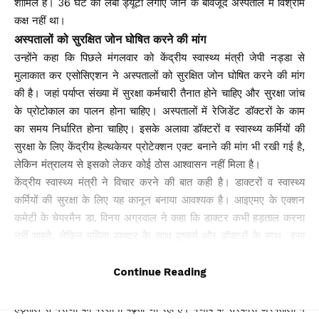
शामिल हैं। 36 घंटे की लंबी ड्यूटी लगाए जाने के बावजूद अस्पताल में विश्राम
कक्ष नहीं था।
अस्पतालों को सुरक्षित जोन घोषित करने की मांग
उन्होंने कहा कि पिछले मंगलवार को केंद्रीय स्वास्थ्य मंत्री जेपी नड्डा से
मुलाकात कर एसोसिएशन ने अस्पतालों को सुरक्षित जोन घोषित करने की मांग
की है। जहां पर्याप्त संख्या में सुरक्षा कर्मचारी तैनात होने चाहिए और सुरक्षा जांच
के प्रोटोकाल का पालन होना चाहिए। अस्पतालों में रेजिडेंट डॉक्टरों के काम
का समय निर्धारित होना चाहिए। इसके अलावा डॉक्टरों व स्वास्थ्य कर्मियों की
सुरक्षा के लिए केंद्रीय हेल्थकेयर प्रोटेक्शन एक्ट बनाने की मांग भी रखी गई है,
लेकिन मंत्रालय से इसको लेकर कोई ठोस आश्वासन नहीं मिला है।
केंद्रीय स्वास्थ्य मंत्री ने विचार करने की बात कही है। डाक्टरों व स्वास्थ्य
कर्मियों की सुरक्षा के लिए यह कानून बनाया आवश्यक है। आइएमए के एक्शन
कमेटी के चेयरमैन डा. विनय अग्रवाल ने कहा कि डाक्टर कभी हड़ताल करना
नहीं चाहते, लेकिन महिला डाक्टर के साथ दुष्कर्म और डॉक्टरों के साथ ¨हसा
की घटनाएं होंगी, तो हम चुप नहीं रहेंगे।
इमरजेंसी सेवा भी ठप, मरीजों की परेशानी बढ़ी
Continue Reading
बंगाल, बिहार, झारखंड व दिल्ली समेत देश के कई राज्यों में चिकित्सकों की
हड़ताल से मरीजों की परेशानी बढ़ती जा रही है। पंजाब के सरकारी अस्पतालों में