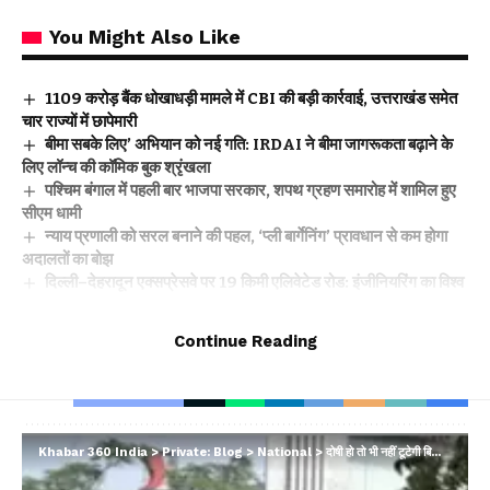
You Might Also Like
₹1109 करोड़ बैंक धोखाधड़ी मामले में CBI की बड़ी कार्रवाई, उत्तराखंड समेत
चार राज्यों में छापेमारी
बीमा सबके लिए’ अभियान को नई गति: IRDAI ने बीमा जागरूकता बढ़ाने के
लिए लॉन्च की कॉमिक बुक श्रृंखला
पश्चिम बंगाल में पहली बार भाजपा सरकार, शपथ ग्रहण समारोह में शामिल हुए
सीएम धामी
न्याय प्रणाली को सरल बनाने की पहल, ‘प्ली बार्गेनिंग’ प्रावधान से कम होगा
अदालतों का बोझ
दिल्ली–देहरादून एक्सप्रेसवे पर 19 किमी एलिवेटेड रोड: इंजीनियरिंग का विश्व
रिकॉर्ड, विकास और पर्यावरण का अनोखा संगम
Continue Reading
Facebook
Khabar 360 India
>
Private: Blog
>
National
>
दोषी हो तो भी नहीं टूटेगी बिल्डिंग, बुलडोजर एक्शन पर सुप्रीम कोर्ट ने केंद्र को फटकारा…
Leave a comment