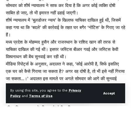
सोमवार को शीर्ष न्यायालय ने साफ कर दिया है कि अगर कोई व्यक्ति दोषी
साबित हो जाए, तो भी इमारत नहीं ढहाई जाएगी।
शीर्ष न्यायालय में ‘बुलडोजर न्याय’ के खिलाफ याचिका दाखिल हुई थी, जिसमें
कहा गया था कि ‘बदले’ की कार्रवाई के तहत घर बगैर ‘नोटिस’ के गिराए जा रहे
हैं।
मध्य प्रदेश के मोहम्मद हुसैन और राजस्थान के राशिद खान की तरफ से
याचिका दाखिल की गई थी। इसपर जस्टिस बीआर गवई और जस्टिस केवी
विश्वनाथन की बेंच सुनवाई कर रही थी।
मीडिया रिपोर्ट्स के अनुसार, अदालत ने कहा, ‘कोई आरोपी है, सिर्फ इसलिए
एक घर को कैसे गिराया जा सकता है? अगर वह दोषी है, तो भी इसे नहीं गिराया
जा सकता…।’ अदालत इस मामले पर अगले सोमवार को आगे की सुनवाई
करेगा।
By using this site, you agree to the
Privacy
सोमवार को कोर्ट ने इस बात पर जोर दिया है कि वे सड़कों या अन्य सार्वजनिक
Accept
Policy
and
Terms of Use
.
जगहों पर अवैध निर्माणों का समर्थन नहीं करते हैं, लेकिन संपत्ति को गिराए जाने
की प्रक्रिया कानून के हिसाब से होनी चाहिए।
सॉलिसिटर जनरल तुषार मेहता ने कोर्ट को बताया कि किसी भी संपत्ति को सिर्फ
इसलिए नहीं ढहाया जाता, क्योंकि वह किसी आपराधिक केस में शामिल या दोषी
से जुड़ी है। उन्होंने कहा कि ऐसा तब ही होता है, जब ढांचा गैर कानूनी हो।