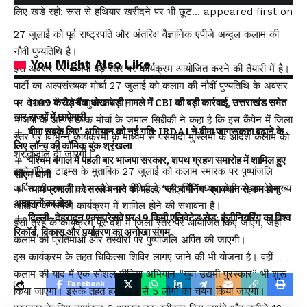
लिए खड़े रहो; रूस से हथियार खरीदने पर भी छूट… appeared first on
.
27 जुलाई को पूर्व राष्ट्रपति और अंतरिक्ष वैज्ञानिक एपीजे अब्दुल कलाम की
नौवीं पुण्यतिथि है।
You Might Also Like
इस अवसर पर बीजेपी बड़े स्तर पर कार्यक्रम आयोजित करने की तैयारी में है।
पार्टी का अल्पसंख्यक मोर्चा 27 जुलाई को कलाम की नौवीं पुण्यतिथि के अवसर
पर देशभर में कैंपेन शुरू करेगा।
₹1109 करोड़ बैंक धोखाधड़ी मामले में CBI की बड़ी कार्रवाई, उत्तराखंड समेत
चार राज्यों में छापेमारी
भाजपा के अल्पसंख्यक मोर्चा के जमाल सिद्दीकी ने कहा है कि इस कैंपेन में जिला
बीमा सबके लिए’ अभियान को नई गति: IRDAI ने बीमा जागरूकता बढ़ाने के
स्तर पर विभिन्न कार्यक्रमों के माध्यम से पसमांदा मुस्लिमों के आदर्श कलाम को
लिए लॉन्च की कॉमिक बुक श्रृंखला
श्रद्धांजलि दी जाएगी।
पश्चिम बंगाल में पहली बार भाजपा सरकार, शपथ ग्रहण समारोह में शामिल हुए
इकोनॉमिक टाइम्स के मुताबिक 27 जुलाई को कलाम स्मारक पर पुष्पांजलि
सीएम धामी
अर्पित की जाएगी। इस मौके पर बीजेपी के राष्ट्रीय अध्यक्ष जेपी नड्डा के मुख्य
न्याय प्रणाली को सरल बनाने की पहल, ‘प्ली बार्गेनिंग’ प्रावधान से कम होगा
अदालतों का बोझ
अतिथि के रूप में कार्यक्रम में शामिल होने की संभावना है।
दिल्ली–देहरादून एक्सप्रेसवे पर 19 किमी एलिवेटेड रोड: इंजीनियरिंग का विश्व
इसी तरह के कार्यक्रम पूरे देश में जिला स्तर पर आयोजित किए जाएंगे, जहां
रिकॉर्ड, विकास और पर्यावरण का अनोखा संगम
कलाम की प्रतिमाओं और तस्वीरों पर पुष्पांजलि अर्पित की जाएगी।
इस कार्यक्रम के तहत चिकित्सा शिविर लागए जाने की भी योजना है। वहीं
कलाम की याद में एक सोशल मीडिया अभियान “युवा उद्यमी पुरस्कार” भी शुरू
Facebook
किया जाएगा। इसके तहत हर राज्य से 5 लोगों का चयन किया जाएगा।