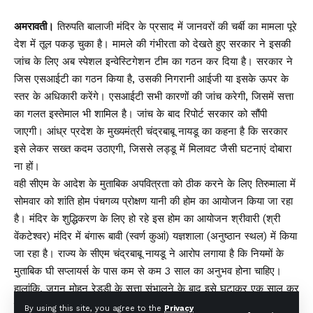
अमरावती।
तिरुपति बालाजी मंदिर के प्रसाद में जानवरों की चर्बी का मामला पूरे
देश में तूल पकड़ चुका है। मामले की गंभीरता को देखते हुए सरकार ने इसकी
जांच के लिए अब स्पेशल इन्वेस्टिगेशन टीम का गठन कर दिया है। सरकार ने
जिस एसआईटी का गठन किया है, उसकी निगरानी आईजी या इसके ऊपर के
स्तर के अधिकारी करेंगे। एसआईटी सभी कारणों की जांच करेगी, जिसमें सत्ता
का गलत इस्तेमाल भी शामिल है। जांच के बाद रिपोर्ट सरकार को सौंपी
जाएगी। आंध्र प्रदेश के मुख्यमंत्री चंद्रबाबू नायडू का कहना है कि सरकार
इसे लेकर सख्त कदम उठाएगी, जिससे लड्डू में मिलावट जैसी घटनाएं दोबारा
ना हों।
वही सीएम के आदेश के मुताबिक अपवित्रता को ठीक करने के लिए तिरुमाला में
सोमवार को शांति होम पंचगव्य प्रोक्षण यानी की होम का आयोजन किया जा रहा
है। मंदिर के शुद्धिकरण के लिए हो रहे इस होम का आयोजन श्रीवारी (श्री
वेंकटेश्वर) मंदिर में बंगारू बावी (स्वर्ण कुआं) यज्ञशाला (अनुष्ठान स्थल) में किया
जा रहा है। राज्य के सीएम चंद्रबाबू नायडू ने आरोप लगाया है कि नियमों के
मुताबिक घी सप्लायर्स के पास कम से कम 3 साल का अनुभव होना चाहिए।
हालांकि, जगन मोहन रेड्डी के सत्ता संभालने के बाद इसे घटाकर एक साल कर
दिया गया। सीएम ने यह भी कहा कि सप्लायर्स के लिए जरूरी टर्नओवर को भी
By using this site, you agree to the
Privacy