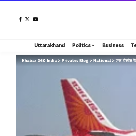
Uttarakhand
Politics
Business
T
Khabar 360 India
>
Private: Blog
>
National
>
एयर होस्टेस क