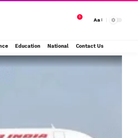
9
Aa
nce
Education
National
Contact Us