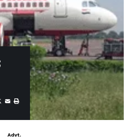
;
Advt.