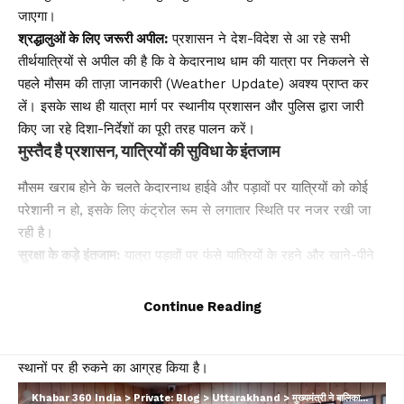
जाएगा।
श्रद्धालुओं के लिए जरूरी अपील:
प्रशासन ने देश-विदेश से आ रहे सभी
तीर्थयात्रियों से अपील की है कि वे केदारनाथ धाम की यात्रा पर निकलने से
पहले मौसम की ताज़ा जानकारी (Weather Update) अवश्य प्राप्त कर
लें। इसके साथ ही यात्रा मार्ग पर स्थानीय प्रशासन और पुलिस द्वारा जारी
किए जा रहे दिशा-निर्देशों का पूरी तरह पालन करें।
मुस्तैद है प्रशासन, यात्रियों की सुविधा के इंतजाम
मौसम खराब होने के चलते केदारनाथ हाईवे और पड़ावों पर यात्रियों को कोई
परेशानी न हो, इसके लिए कंट्रोल रूम से लगातार स्थिति पर नजर रखी जा
रही है।
सुरक्षा के कड़े इंतजाम:
यात्रा पड़ावों पर फंसे यात्रियों के रहने और खाने-पीने
की आवश्यक व्यवस्थाएं सुनिश्चित की जा रही हैं।
यातायात पर नजर:
संवेदनशील और भूस्खलन (Landslide) प्रभावित क्षेत्रों
Continue Reading
में पुलिस और आपदा प्रबंधन (SDRF) की टीमें अलर्ट मोड पर हैं।
प्रशासन ने यात्रियों से धैर्य बनाए रखने और मौसम साफ होने तक सुरक्षित
स्थानों पर ही रुकने का आग्रह किया है।
Khabar 360 India
>
Private: Blog
>
Uttarakhand
>
मुख्यमंत्री ने बालिकाओं के साथ प्रधानमंत्री के मन की बात के 134 वें संस्करण को सुना