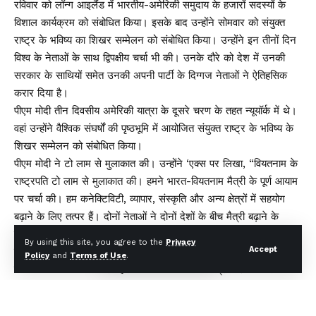
रविवार को लॉन्ग आइलैंड में भारतीय-अमेरिकी समुदाय के हजारों सदस्यों के
विशाल कार्यक्रम को संबोधित किया। इसके बाद उन्होंने सोमवार को संयुक्त
राष्ट्र के भविष्य का शिखर सम्मेलन को संबोधित किया। उन्होंने इन तीनों दिन
विश्व के नेताओं के साथ द्विपक्षीय चर्चा भी की। उनके दौरे को देश में उनकी
सरकार के साथियों समेत उनकी अपनी पार्टी के दिग्गज नेताओं ने ऐतिहसिक
करार दिया है।
पीएम मोदी तीन दिवसीय अमेरिकी यात्रा के दूसरे चरण के तहत न्यूयॉर्क में थे।
वहां उन्होंने वैश्विक संघर्षों की पृष्ठभूमि में आयोजित संयुक्त राष्ट्र के भविष्य के
शिखर सम्मेलन को संबोधित किया।
पीएम मोदी ने टो लाम से मुलाकात की। उन्होंने ‘एक्स पर लिखा, “वियतनाम के
राष्ट्रपति टो लाम से मुलाकात की। हमने भारत-वियतनाम मैत्री के पूर्ण आयाम
पर चर्चा की। हम कनेक्टिविटी, व्यापार, संस्कृति और अन्य क्षेत्रों में सहयोग
बढ़ाने के लिए तत्पर हैं। दोनों नेताओं ने दोनों देशों के बीच मैत्री बढ़ाने के
तरीकों पर भी चर्चा की।
By using this site, you agree to the
Privacy
Accept
इससे पहले पीएम मोदी फलस्तीनी राष्ट्रपति महमूद अब्बास से मुलाकात की और
Policy
and
Terms of Use
.
गाजा में मानवीय स्थिति पर गहरी चिंता व्यक्त की तथा क्षेत्र में शांति और
स्थिरता की शीघ्र बहाली के लिए भारत के समर्थन की पुष्टि की।