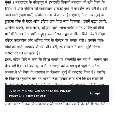
मुंबई ।
महाराष्ट्र के कोल्हापुर में छत्रपति शिवाजी महाराज की मूर्ति गिरने के
विरोध में आज रविवार को महाविकास अघाड़ी मुंबई में प्रदर्शन कर रही है। इसे
जोड़े मारो (जूता मारो) आंदोलन नाम दिया गया है। एमवीए ने साउथ मुंबई के
हुतात्मा चौक से गेटवे ऑफ इंडिया तक पैदल मार्च निकाला। इसमें उद्धव ठाकरे,
आदित्य ठाकरे, शरद पवार, सुप्रिया सुले, नाना पटोले समेत एमवीए की तीनों
पार्टियों के बड़े नेता शामिल हुए। इस दौरान उद्धव ने सीएम शिंदे, डिप्टी सीएम
देवेंद्र फडणवीस और अजित पवार के पोस्टर पर चप्पल मारी। उन्होंने कहा-
मोदी की माफी अहंकार से भरी थी। वहीं, शरद पवार ने कहा- मूर्ति गिरना
भ्रष्टाचार का उदाहरण है।
इधर, सीएम शिंदे ने कहा कि विपक्ष मामले पर राजनीति कर रहा है। जनता सब
देख रही है। आने वाले चुनाव में महाराष्ट्र की जनता इन्हें जूतों से पीटेगी।
भाजपा ने भी विपक्ष के प्रदर्शन के खिलाफ मुंबई में प्रोटेस्ट किया है। एमवीए
के खिलाफ प्रदर्शन कर रहे भाजपा नेता प्रसाद लाड बोले कि हम छत्रपति
शिवाजी महाराज के प्रति अपने प्रेम और सम्मान को व्यक्त कर रहे हैं। महा
विकास अघाड़ी एक नैरेटिव बना रहा है। हम उस नैरेटिव के खिलाफ विरोध कर
By using this site, you agree to the
Privacy
Accept
Policy
and
Terms of Use
.
रहे हैं। विपक्ष चुनावों को लेकर लाभ उठाना चाहता है।
उद्धव ठाकरे ने कहा कि महाराष्ट्र जो कुछ भी चल रहा है कि इसे मैं राजनीति
नही मानता हूं। इस गलती को माफी नही है। अपना दुख व्यक्त करने के लिए