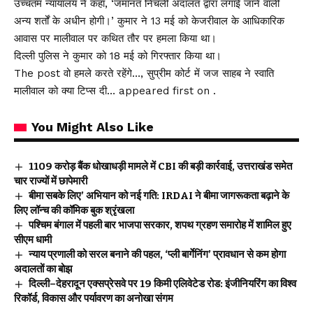
उच्चतम न्यायालय ने कहा, ‘जमानत निचली अदालत द्वारा लगाई जाने वाली
अन्य शर्तों के अधीन होगी।’ कुमार ने 13 मई को केजरीवाल के आधिकारिक
आवास पर मालीवाल पर कथित तौर पर हमला किया था।
दिल्ली पुलिस ने कुमार को 18 मई को गिरफ्तार किया था।
The post वो हमले करते रहेंगे…, सुप्रीम कोर्ट में जज साहब ने स्वाति
मालीवाल को क्या टिप्स दी… appeared first on .
You Might Also Like
₹1109 करोड़ बैंक धोखाधड़ी मामले में CBI की बड़ी कार्रवाई, उत्तराखंड समेत
चार राज्यों में छापेमारी
बीमा सबके लिए’ अभियान को नई गति: IRDAI ने बीमा जागरूकता बढ़ाने के
लिए लॉन्च की कॉमिक बुक श्रृंखला
पश्चिम बंगाल में पहली बार भाजपा सरकार, शपथ ग्रहण समारोह में शामिल हुए
सीएम धामी
न्याय प्रणाली को सरल बनाने की पहल, ‘प्ली बार्गेनिंग’ प्रावधान से कम होगा
अदालतों का बोझ
दिल्ली–देहरादून एक्सप्रेसवे पर 19 किमी एलिवेटेड रोड: इंजीनियरिंग का विश्व
रिकॉर्ड, विकास और पर्यावरण का अनोखा संगम