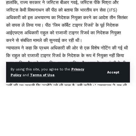
हालांकि, राज्य सरकार ने जस्टिस बीआर गवई, जस्टिस पीके मिश्रा और
जस्टिस केवी विश्वनाथन की पीठ को बताया कि भारतीय वन सेवा (IFS)
अधिकारी को इस अभयारण्य का निदेशक नियुक्त करने का आदेश तीन सितंबर
को वापस ले लिया गया। पीठ ‘जिम कॉर्बेट टाइगर रिजर्व’ के पूर्व निदेशक
आईएफएस अधिकारी राहुल को राजाजी टाइगर रिजर्व का निदेशक नियुक्त
करने से संबंधित मामले की सुनवाई कर रही थी।
न्यायालय ने कहा कि प्रथम अधिकारी की ओर से एक विशेष नोटिंग की गई थी
कि राहुल को राजाजी टाइगर रिजर्व के निदेशक के रूप में नियुक्त नहीं किया
जाना चाहिए और इसे उप सचिव, प्रमुख सचिव और राज्य के वन मंत्री ने भी
By using this site, you agree to the
Privacy
मंजूरी दी थी। पीठ ने कहा, ‘इस देश में सार्वजनिक विश्वास जैसा कुछ सिद्धांत
Accept
Policy
and
Terms of Use
.
मौजूद है। कार्यपालिका के प्रमुखों से पुराने दिनों के बादशाह होने की अपेक्षा
नहीं की जा सकती कि उन्होंने जो भी कहा है, वही करेंगे।’ न्यायालय ने यह भी
कहा, ‘हम सामंती युग में नहीं हैं।’
पीठ ने पूछा, ‘मुख्यमंत्री को उनसे (अधिकारी से) विशेष स्नेह क्यों होना चाहिए?’
शीर्ष अदालत ने यह भी कहा, ‘सिर्फ इसलिए कि वह मुख्यमंत्री हैं, क्या वह कुछ
भी कर सकते हैं?’ इसने यह भी कहा कि संबंधित अधिकारी के खिलाफ विभागीय
कार्यवाही लंबित है।
‘नोटिंग’ में की गई इस टिप्पणी की ओर इशारा करते हुए कि अधिकारी को