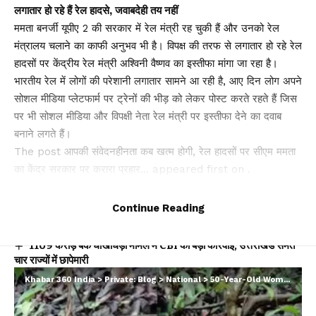
लगातार हो रहे हैं रेल हादसे, जवाबदेही तय नहीं
ममता बनर्जी यूपीए 2 की सरकार में रेल मंत्री रह चुकी हैं और उनको रेल
मंत्रालय चलाने का काफी अनुभव भी है। विपक्ष की तरफ से लगातार हो रहे रेल
हादसों पर केंद्रीय रेल मंत्री अश्विनी वैष्णव का इस्तीफा मांगा जा रहा है।
भारतीय रेल में लोगों की परेशानी लगातार सामने आ रही है, आए दिन लोग अपने
सोशल मीडिया प्लेटफार्म पर ट्रेनों की भीड़ को लेकर पोस्ट करते रहते हैं जिस
पर भी सोशल मीडिया और विपक्षी नेता रेल मंत्री पर इस्तीफा देने का दवाब
बनाने लगते हैं।
The post आपकी संवेदनहीनता कब खत्म होगी, रेल हादसों पर सीएम ममता
का केंद्र सरकार पर करारा प्रहार… appeared first on .
You Might Also Like
Continue Reading
₹1109 करोड़ बैंक धोखाधड़ी मामले में CBI की बड़ी कार्रवाई, उत्तराखंड समेत
चार राज्यों में छापेमारी
बीमा सबके लिए’ अभियान को नई गति: IRDAI ने बीमा जागरूकता बढ़ाने के
Khabar 360 India
>
Private: Blog
>
National
>
50-Year-Old Woman Found Chained to a Tree in Maharashtra’s Sindhudurg Forest
लिए लॉन्च की कॉमिक बुक श्रृंखला
पश्चिम बंगाल में पहली बार भाजपा सरकार, शपथ ग्रहण समारोह में शामिल हुए