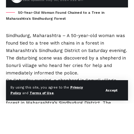
50-Year-Old Woman Found Chained to a Tree in
Maharashtra’s Sindhudurg Forest
Sindhudurg, Maharashtra – A 50-year-old woman was
found tied to a tree with chains in a forest in
Maharashtra’s Sindhudurg District on Saturday evening.
The disturbing scene was discovered by a shepherd in
Sonurli village who heard her cries for help and
immediately informed the police.
On Saturday evening, a shepherd in Sonurli village
stumbled upon a horrifying sight: a 50-year-old
By using this site, you agree to the
Privacy
Accept
Policy
and
Terms of Use
.
woman, identified as Lalita Kayi, chained to a tree in a
forest in Maharashtra’s Sindhudurg District. The
woman, who had a photocopy of her US passport and
an Aadhaar card with a Tamil Nadu address in her
possession, was found in a state of distress.
Upon being alerted, police officials rushed to the