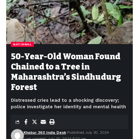
सीएम धामी
न्याय प्रणाली को सरल बनाने की पहल, ‘प्ली बार्गेनिंग’ प्रावधान से कम होगा
अदालतों का बोझ
दिल्ली–देहरादून एक्सप्रेसवे पर 19 किमी एलिवेटेड रोड: इंजीनियरिंग का विश्व
रिकॉर्ड, विकास और पर्यावरण का अनोखा संगम
NATIONAL
Facebook
50-Year-Old Woman Found
Chained to a Tree in
Maharashtra’s Sindhudurg
Leave a comment
Forest
Distressed cries lead to a shocking discovery;
police investigate her identity and mental health
Khabar 360 India Desk
Published July 30, 2024
Last updated: July 30, 2024 5:22 am