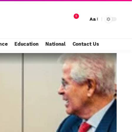
9
Aa
nce
Education
National
Contact Us