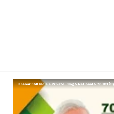
Khabar 360 India
>
Private: Blog
>
National
>
70 साल के बुजु