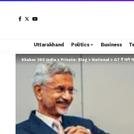
Uttarakhand
Politics
Business
T
Khabar 360 India
>
Private: Blog
>
National
>
G7 में जाने न