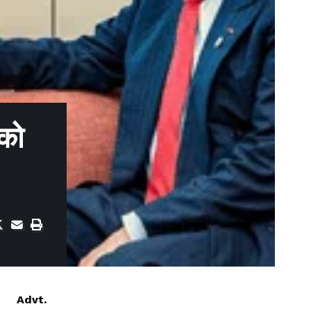
 को
Advt.