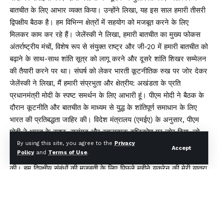
बातचीत के लिए आभार व्यक्त किया। उन्होंने लिखा, यह इस साल हमारी तीसरी
द्विपक्षीय बैठक है। हम विभिन्न क्षेत्रों में सहयोग को मजबूत करने के लिए
मिलकर काम कर रहे हैं। जेलेंस्की ने लिखा, हमारी बातचीत का मुख्य फोकस
अंतर्राष्ट्रीय मंचों, विशेष रूप से संयुक्त राष्ट्र और जी-20 में हमारी बातचीत को
बढ़ाने के साथ-साथ शांति सूत्र को लागू करने और दूसरे शांति शिखर सम्मेलन
की तैयारी करने पर था। संघर्ष को लेकर भारती कूटनीतिक रुख पर जोर देकर
जेलेंस्की ने लिखा, मैं हमारी संप्रभुता और क्षेत्रीय: अखंडता के प्रति
प्रधानमंत्री मोदी के स्पष्ट समर्थन के लिए आभारी हूं। पीएम मोदी ने बैठक के
दौरान कूटनीति और बातचीत के माध्यम से युद्ध के शांतिपूर्ण समाधान के लिए
भारत की प्रतिबद्धता जाहिर की। विदेश मंत्रालय (एमईए) के अनुसार, पीएम
मोदी ने भारत के स्पष्ट, सुसंगत और रचनात्मक दृष्टिकोण पर जोर दिया, जो
सभी हितधारकों के बीच जुड़ाव को प्राथमिकता देता है।
By using this site, you agree to the
Privacy
Accept
Policy
and
Terms of Use
.
बैठक के बाद, पीएम मोदी ने कहा, न्यूयॉर्क में राष्ट्रपति जेलेंस्की से मुलाकात
की। हम द्विपक्षीय संबंधों की मजबूती के लिए पिछले महीने यूक्रेन की मेरी यात्रा
के परिणामों को क्रियान्वित करने के लिए प्रतिबद्ध हैं। यूक्रेन में संघर्ष के
शीघ्र समाधान, शांति और स्थिरता की बहाली के लिए भारत के समर्थन की बात
कही।